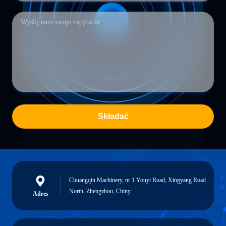
Składać
Chuangqin Machinery, nr 1 Youyi Road, Xingyang Road
North, Zhengzhou, Chiny
Adres