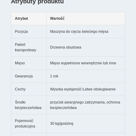
Atrybuty produktu
Atrybut
Wartość
Pozycja
Maszyna do cięcia świeżego mięsa
Pakiet
Drzewna obudowa
transportowy
Mięso
Mięso wypełnione wewnętrznie lub inne
Gwarancja
1 rok
Cechy
Wysoka wydajność Łatwe obsługiwanie
Środki
przycisk awaryjnego zatrzymania, ochrona
bezpieczeństwa
bezpieczeństwa
Pojemność
30 kg/godzinę
produkcyjna