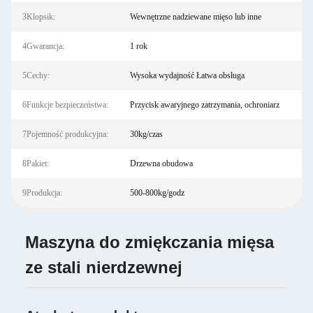
3Klopsik:
Wewnętrzne nadziewane mięso lub inne
4Gwarancja:
1 rok
5Cechy:
Wysoka wydajność Łatwa obsługa
6Funkcje bezpieczeństwa:
Przycisk awaryjnego zatrzymania, ochroniarz
7Pojemność produkcyjna:
30kg/czas
8Pakiet:
Drzewna obudowa
9Produkcja:
500-800kg/godz
Maszyna do zmiękczania mięsa
ze stali nierdzewnej