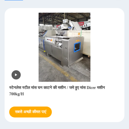
टील मांस घन काटने की मशीन / जमे हुए मांस Dicer मशीन
वाणिज्यिक जमे हु
स्टेनलेस स्टील
्छी कीमत पाएं
सबसे अच्छी की