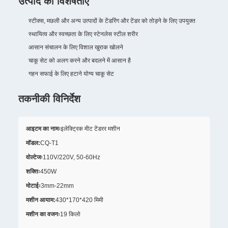
उत्पाद की विशेषताएं
स्टीक्स, मछली और अन्य उत्पादों के टेंडरिंग और टेंडर को तोड़ने के लिए उपयुक्त
स्थायित्व और स्वच्छता के लिए स्टेनलेस स्टील शरीर
आसान संचालन के लिए विशाल खुराक खोलने
चाकू सेट को अलग करने और बदलने में आसान है
गहन सफाई के लिए हटाने योग्य चाकू सेट
तकनीकी विनिर्देश
आइटम का नामः
इलेक्ट्रिक मीट टेंडरर मशीन
मॉडल:
CQ-T1
वोल्टेजः
110V/220V, 50-60Hz
शक्तिः
450W
मोटाईः
3mm-22mm
मशीन आयाम:
430*170*420 मिमी
मशीन का वजनः
19 किलो