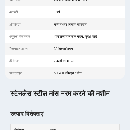
3मीटबॉल:
आंतरिक भरवां मांस या अन्य
4वारंटी:
1 वर्ष
5विशेषता:
उच्च दक्षता आसान संचालन
6सुरक्षा विशेषताएं:
आपातकालीन रोक बटन, सुरक्षा गार्ड
7उत्पादन क्षमता:
30 किग्रा/समय
8पैकेज:
लकड़ी का मामला
9आउटपुट:
500-800 किग्रा / घंटा
स्टेनलेस स्टील मांस नरम करने की मशीन
उत्पाद विशेषताएं