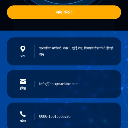
जमा करना
चुआंगकिन मशीनरी, नंबर 1 यूईई रोड, शिंगयांग रोड नॉर्थ, झेंगझौ,
चीन
पता
info@hncqmachine.com
ईमेल
0086-13015506293
फोन