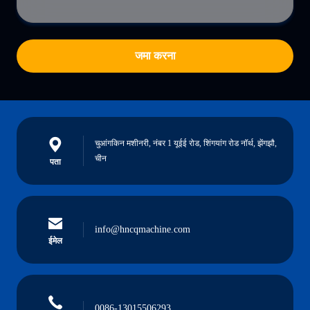
जमा करना
चुआंगकिन मशीनरी, नंबर 1 यूईई रोड, शिंगयांग रोड नॉर्थ, झेंगझौ,
चीन
पता
info@hncqmachine.com
ईमेल
0086-13015506293