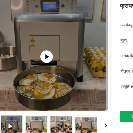
फ्राय
एमओक्यू
मूल्य:
मानक पैक
वितरण 
आपूर्ति क
स