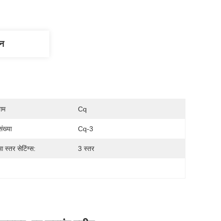
णन
नाम
Cq
ंख्या
Cq-3
आ स्तर सेटिंग्स:
3 स्तर