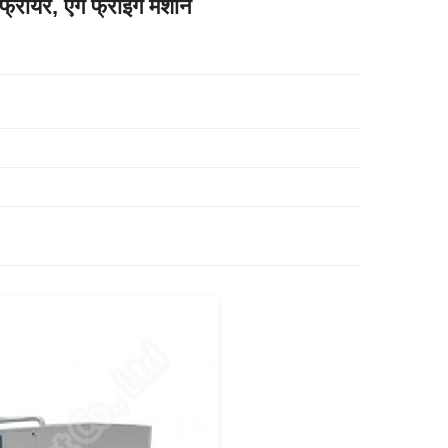
फ्रायर, एग फ्राइंग मशीन