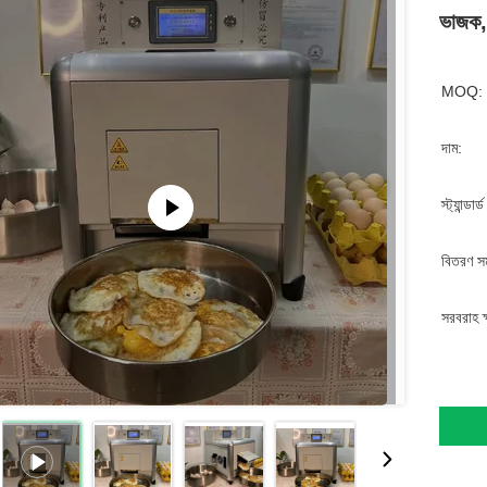
ভাজক,
MOQ:
দাম:
স্ট্যান্ডার
বিতরণ স
সরবরাহ ক