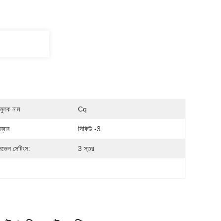
মুলক নাম
Cq
্বার
সিকিউ -3
েভেল সেটিংস:
3 স্তর