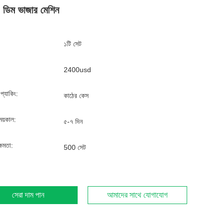
 ডিম ভাজার মেশিন
১টি সেট
2400usd
্ড প্যাকিং:
কাঠের কেস
ময়কাল:
৫-৭ দিন
্ষমতা:
500 সেট
সেরা দাম পান
আমাদের সাথে যোগাযোগ