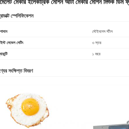
মেলেট মেকার ইলেকট্রিক মেশিন আটা মেকার মেশিন মিশুক ডিম ফ্র
রোডাক্ট স্পেসিফিকেশন
পাদান
স্টেইনলেস স্টীল
াইস্ট লেভেল সেটিং
৩ স্তর
যারান্টি
১ বছর
্যের সংক্ষিপ্ত বিবরণ