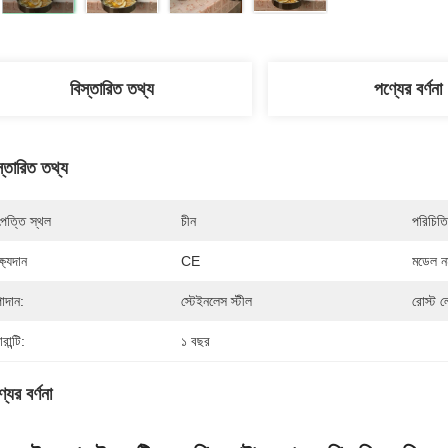
বিস্তারিত তথ্য
পণ্যের বর্ণনা
স্তারিত তথ্য
পত্তি স্থল
চীন
পরিচিতি
্ষ্যদান
CE
মডেল নম
াদান:
স্টেইনলেস স্টীল
রোস্ট ল
ারান্টি:
১ বছর
যের বর্ণনা