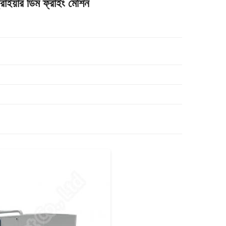
াইয়ার ডিম ফ্রাইং মেশিন