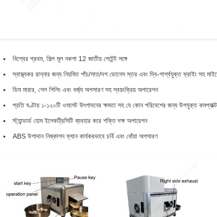
বিশ্বের প্রথম, শিল্প মূল নকশা 12 জাতীয় পেটেন্ট সঙ্গে
স্বাস্থ্যকর রান্নার জন্য নিয়মিত পাঁচ/সাত/দশ ডোনেস স্তর এবং দ্বি-পার্শ্বযুক্ত ফ্রাইং সহ মাইক্
ডিম মারার, শেল পিলিং এবং বর্জ্য অপসারণ সহ স্বয়ংক্রিয় অপারেশন
প্রতি ঘণ্টায় ১-১২০টি ওমলেট উৎপাদনের ক্ষমতা সহ যে কোন পরিবেশের জন্য উপযুক্ত কমপ্যাক্
স্ট্যান্ডার্ড হোম ইলেকট্রিসিটি ব্যবহার করে শক্তি দক্ষ অপারেশন
ABS উপাদান নিষ্কাশন ফ্যান কার্যকরভাবে চর্বি এবং ধোঁয়া অপসারণ