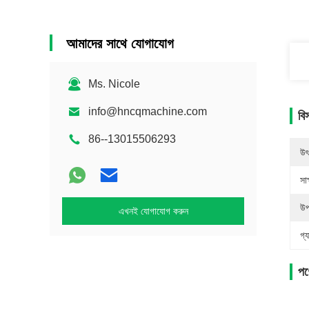
আমাদের সাথে যোগাযোগ
Ms. Nicole
info@hncqmachine.com
বি
86--13015506293
উৎ
সাক
উপ
এখনই যোগাযোগ করুন
গ্য
পণ্