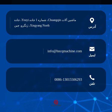
ماشین آلات Chuangqin، شماره 1 جاده Youyi، جاده
Xingyang North، ژنگزو، چین
آدرس
info@hncqmachine.com
ایمیل
0086-13015506293
تلفن