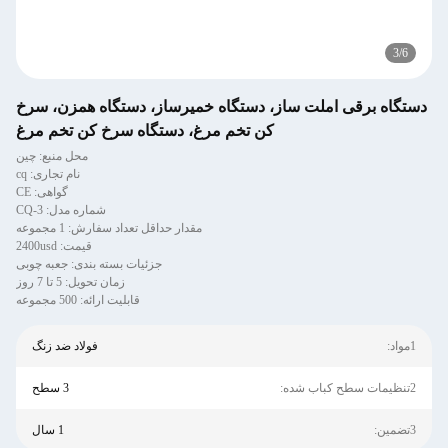
3
/
6
دستگاه برقی املت ساز، دستگاه خمیرساز، دستگاه همزن، سرخ
کن تخم مرغ، دستگاه سرخ کن تخم مرغ
محل منبع: چین
نام تجاری: cq
گواهی: CE
شماره مدل: CQ-3
مقدار حداقل تعداد سفارش: 1 مجموعه
قیمت: 2400usd
جزئیات بسته بندی: جعبه چوبی
زمان تحویل: 5 تا 7 روز
قابلیت ارائه: 500 مجموعه
1مواد:
فولاد ضد زنگ
2تنظیمات سطح کباب شده:
3 سطح
3تضمین:
1 سال