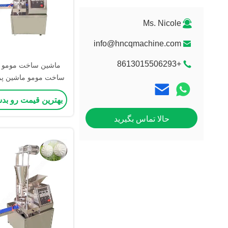
Ms. Nicole
info@hncqmachine.com
+8613015506293
ماشین ساخت مومو ن
ساخت مومو ماشین پر
ماشین سیوپا
بهترین قیمت رو بد
حالا تماس بگیرید