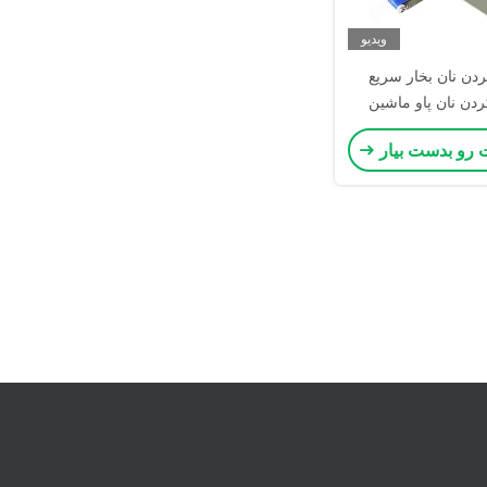
ویدیو
دن نان بخار سریع
دن نان پاو ماشین
3000pcs
 رو بدست بیار