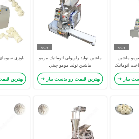
ویدیو
ویدیو
ومو ماشین
ماشين توليد راويولي اتوماتيك مومو
باوزي سيوماي
ت اتوماتیک
ماشين توليد مومو چيني
راویولی
ست بیار
بهترین قیمت رو بدست بیار
بهترین قیمت