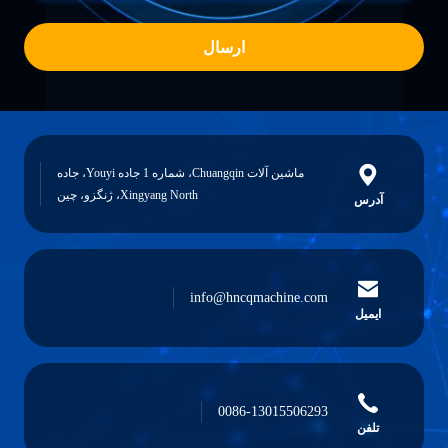
ارسال
ماشین آلات Chuangqin، شماره 1 جاده Youyi، جاده
Xingyang North، ژنگزو، چین
آدرس
info@hncqmachine.com
ایمیل
0086-13015506293
تلفن