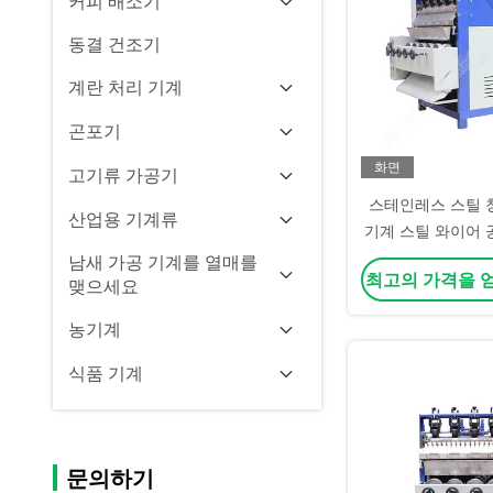
커피 배소기
동결 건조기
계란 처리 기계
곤포기
화면
고기류 가공기
스테인레스 스틸 
산업용 기계류
기계 스틸 와이어 
능한 그램 철 철 
남새 가공 기계를 열매를
최고의 가격을 
기계
맺으세요
농기계
식품 기계
문의하기