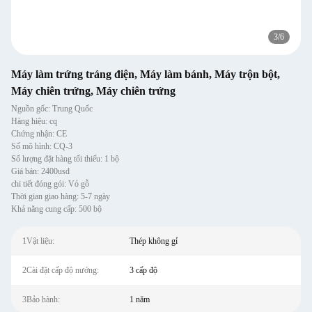
3
/
6
Máy làm trứng tráng điện, Máy làm bánh, Máy trộn bột,
Máy chiên trứng, Máy chiên trứng
Nguồn gốc: Trung Quốc
Hàng hiệu: cq
Chứng nhận: CE
Số mô hình: CQ-3
Số lượng đặt hàng tối thiểu: 1 bộ
Giá bán: 2400usd
chi tiết đóng gói: Vỏ gỗ
Thời gian giao hàng: 5-7 ngày
Khả năng cung cấp: 500 bộ
1Vật liệu:
Thép không gỉ
2Cài đặt cấp độ nướng:
3 cấp độ
3Bảo hành:
1 năm