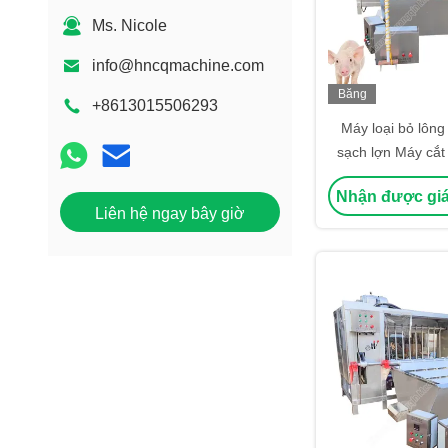
Ms. Nicole
info@hncqmachine.com
Băng
+8613015506293
hình
Máy loại bỏ lông
sạch lợn Máy cắt
cắt lông
Nhận được giá
Liên hệ ngay bây giờ