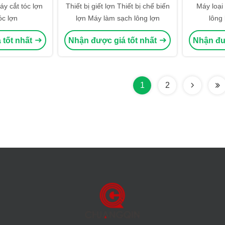
áy cắt tóc lợn
Thiết bị giết lợn Thiết bị chế biến
Máy loại
óc lợn
lợn Máy làm sạch lông lợn
lông 
 tốt nhất
Nhận được giá tốt nhất
Nhận đư
1
2