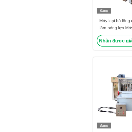
Băng
hình
Máy loại bỏ lông
làm nóng lợn Máy
Nhận được giá
Băng
hình