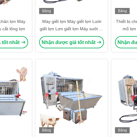
Băng
Băng
hình
hình
 chân lợn Máy
Máy giết lợn Máy giết lợn Lưới
Thiết bị ch
 cắt lông lợn
giết lợn Lợn giết lợn Máy sưởi và
mổ lợn
cắt tóc
 tốt nhất
Nhận được giá tốt nhất
Nhận đư
Băng
Băng
hình
hình