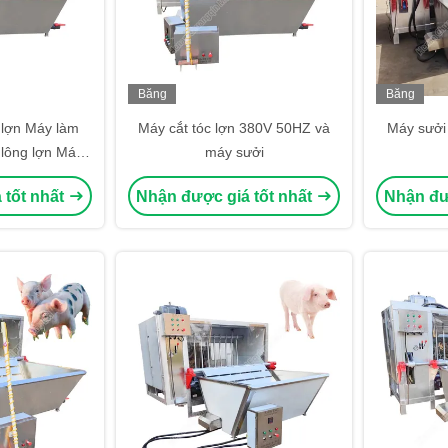
Băng
Băng
hình
hình
 lợn Máy làm
Máy cắt tóc lợn 380V 50HZ và
Máy sưởi 
 lông lợn Máy
máy sưởi
 lợn
 tốt nhất
Nhận được giá tốt nhất
Nhận đư