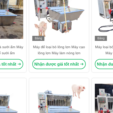
Băng
Băng
hình
hình
và sưởi ấm Máy
Máy để loại bỏ lông lợn Máy cạo
Máy loại bỏ
bể sưởi ấm
lông lợn Máy làm nóng lợn
Máy 
 tốt nhất
Nhận được giá tốt nhất
Nhận đư