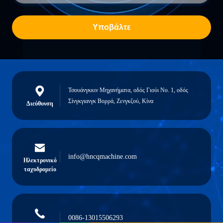
Υποβάλτε
Τσουάνγκκιν Μηχανήματα, οδός Γιούι Νο. 1, οδός
Σίνγκγιανγκ Βορρά, Ζενγκζού, Κίνα
Διεύθυνση
info@hncqmachine.com
Ηλεκτρονικό
ταχυδρομείο
0086-13015506293