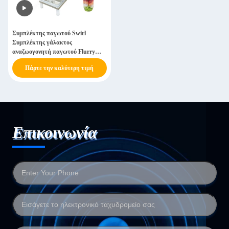
Συμπλέκτης παγωτού Swirl
Συμπλέκτης γάλακτος
αναζωογονητή παγωτού Flurry
Maker παγωτό Swirl μηχανή
Πάρτε την καλύτερη τιμή
Επικοινωνία