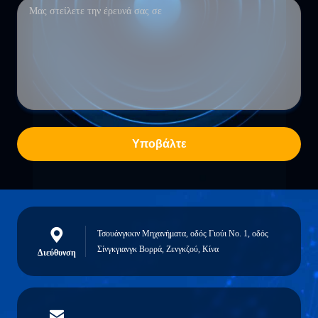
Υποβάλτε
Τσουάνγκκιν Μηχανήματα, οδός Γιούι Νο. 1, οδός
Σίνγκγιανγκ Βορρά, Ζενγκζού, Κίνα
Διεύθυνση