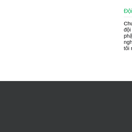
Đội
Chu
đội
phậ
ngh
tôi