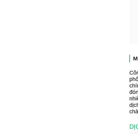
M
Côn
phố
chí
đón
nhi
dịc
chà
DỊ