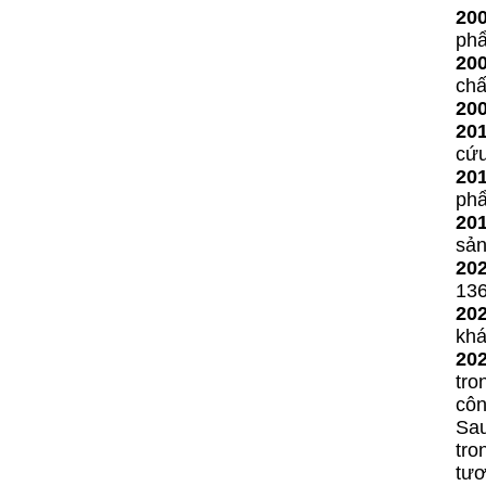
200
phẩ
200
chấ
200
201
cứu
201
phẩ
201
sản
202
136
202
khá
202
tro
côn
Sau
tro
tươ