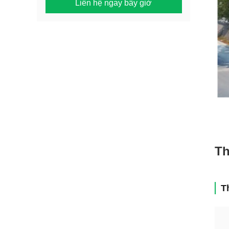
Liên hệ ngay bây giờ
Th
T