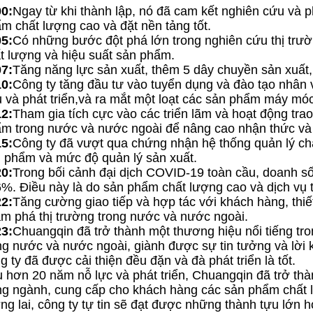
0:
Ngay từ khi thành lập, nó đã cam kết nghiên cứu và phá
m chất lượng cao và đặt nền tảng tốt.
5:
Có những bước đột phá lớn trong nghiên cứu thị trường
t lượng và hiệu suất sản phẩm.
7:
Tăng năng lực sản xuất, thêm 5 dây chuyền sản xuất,
0:
Công ty tăng đầu tư vào tuyển dụng và đào tạo nhân
 và phát triển,và ra mắt một loạt các sản phẩm máy m
2:
Tham gia tích cực vào các triển lãm và hoạt động tra
m trong nước và nước ngoài để nâng cao nhận thức và
5:
Công ty đã vượt qua chứng nhận hệ thống quản lý chấ
 phẩm và mức độ quản lý sản xuất.
0:
Trong bối cảnh đại dịch COVID-19 toàn cầu, doanh s
%. Điều này là do sản phẩm chất lượng cao và dịch vụ t
2:
Tăng cường giao tiếp và hợp tác với khách hàng, thiết
m phá thị trường trong nước và nước ngoài.
3:
Chuangqin đã trở thành một thương hiệu nổi tiếng t
ng nước và nước ngoài, giành được sự tin tưởng và lời 
g ty đã được cải thiện đều đặn và đà phát triển là tốt.
 hơn 20 năm nỗ lực và phát triển, Chuangqin đã trở t
ng ngành, cung cấp cho khách hàng các sản phẩm chất 
ng lai, công ty tự tin sẽ đạt được những thành tựu lớn