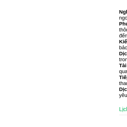
Ngh
ngo
Phư
thô
đến
Kiể
bảo
Dịc
tro
Tài
qua
Tiế
tha
Dịc
yêu
Lịc