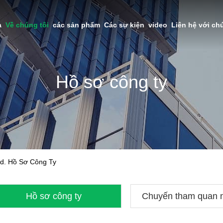
à
Về chúng tôi
các sản phẩm
Các sự kiện
video
Liên hệ với ch
Hồ sơ công ty
td. Hồ Sơ Công Ty
Hồ sơ công ty
Chuyến tham quan 