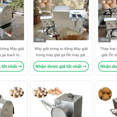
Băng
Băng
hình
hình
thông Máy giặt
Máy giặt trứng tự động Máy giặt
Thép loại
g gà bạch tuộc
trứng máy giặt gà Đỏ máy giặt
giặt Ốc v
động
trứng máy giặt trứng
 tốt nhất
Nhận được giá tốt nhất
Nhận đư