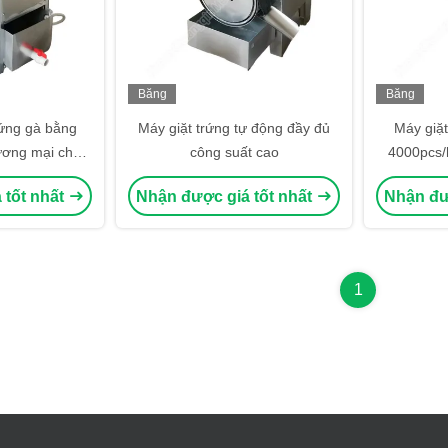
Băng
Băng
hình
hình
rứng gà bằng
Máy giặt trứng tự động đầy đủ
Máy giặ
ương mại cho
công suất cao
4000pcs/
hiệp
nh
 tốt nhất
Nhận được giá tốt nhất
Nhận đư
1