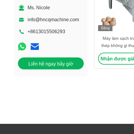
Ms. Nicole
info@hncqmachine.com
Băng
+8613015506293
hình
Máy làm sạch t
thép không gỉ th
nông ng
Nhận được giá
Liên hệ ngay bây giờ