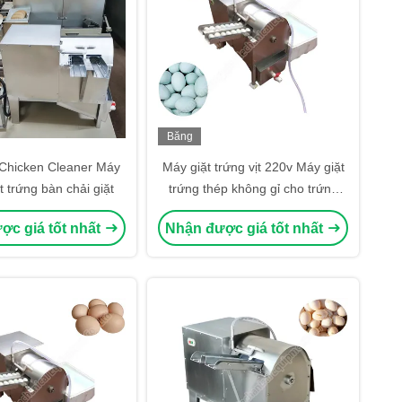
Băng
hình
 Chicken Cleaner Máy
Máy giặt trứng vịt 220v Máy giặt
ịt trứng bàn chải giặt
trứng thép không gỉ cho trứng
tươi 3000-4000pcs / h Ở nhà vịt
ợc giá tốt nhất
Nhận được giá tốt nhất
mặn