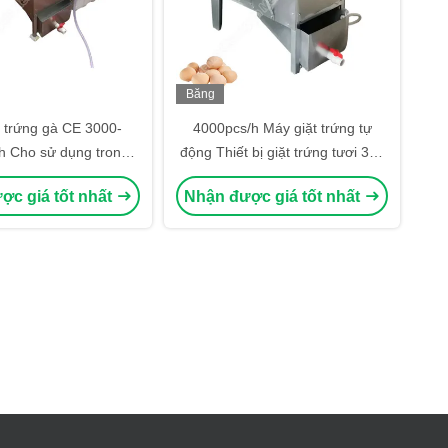
Băng
hình
t trứng gà CE 3000-
4000pcs/h Máy giặt trứng tự
h Cho sử dụng trong
động Thiết bị giặt trứng tươi 304
à nông nghiệp
thép không gỉ
ợc giá tốt nhất
Nhận được giá tốt nhất