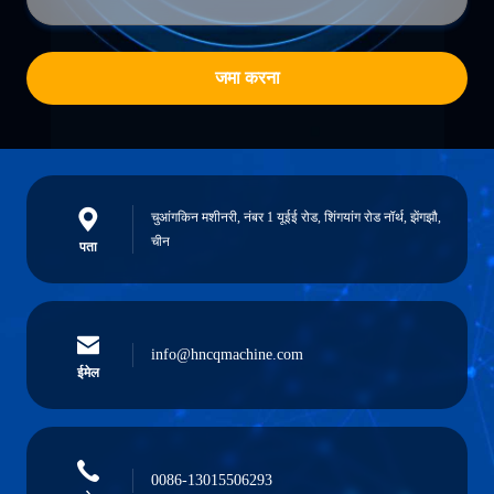
जमा करना
चुआंगकिन मशीनरी, नंबर 1 यूईई रोड, शिंगयांग रोड नॉर्थ, झेंगझौ,
चीन
पता
info@hncqmachine.com
ईमेल
0086-13015506293