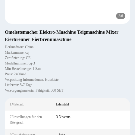
3
/
6
Omelettemacher Elektro-Maschine Teigmaschine Mixer
Eierbrenner Eierbrennmaschine
Herkunftsort: China
Markenname: cq
Zertifizierung: CE
Modellnummer: cq-3
Min Bestellmenge: 1 Satz
Preis: 2400usd
Verpackung Informationen: Holzkiste
Lieferzeit: 5-7 Tage
Versorgungsmaterial-Fähigkeit: 500 SET
1Material:
Edelstahl
2Einstellungen für den
3 Niveaus
Röstgrad: