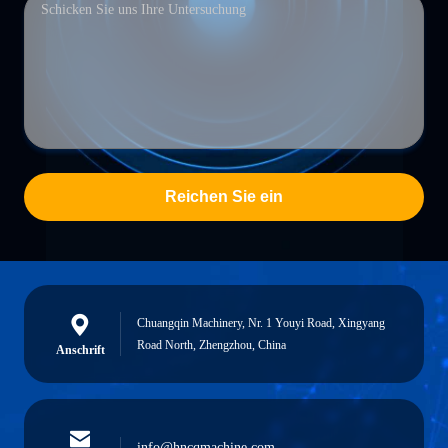
Reichen Sie ein
Chuangqin Machinery, Nr. 1 Youyi Road, Xingyang
Road North, Zhengzhou, China
Anschrift
info@hncqmachine.com