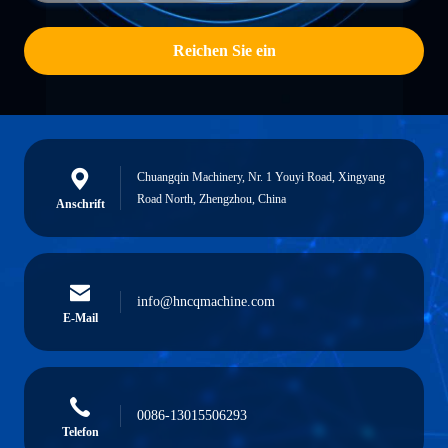
Reichen Sie ein
Chuangqin Machinery, Nr. 1 Youyi Road, Xingyang
Road North, Zhengzhou, China
Anschrift
info@hncqmachine.com
E-Mail
0086-13015506293
Telefon