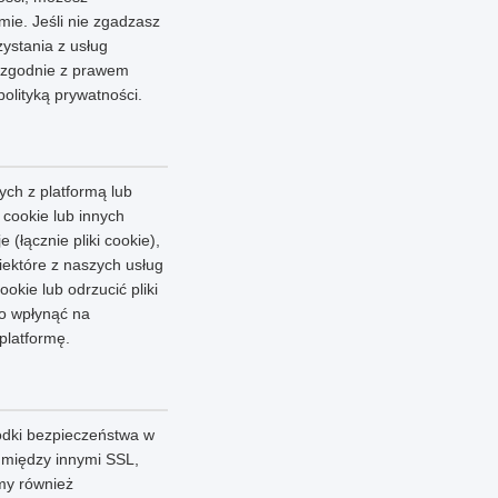
ie. Jeśli nie zgadzasz
zystania z usług
y zgodnie z prawem
olityką prywatności.
ych z platformą lub
 cookie lub innych
(łącznie pliki cookie),
iektóre z naszych usług
kie lub odrzucić pliki
to wpłynąć na
platformę.
odki bezpieczeństwa w
m między innymi SSL,
my również