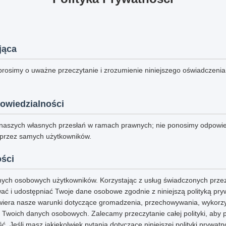
jąca
prosimy o uważne przeczytanie i zrozumienie niniejszego oświadczenia
owiedzialności
naszych własnych przesłań w ramach prawnych; nie ponosimy odpowie
 przez samych użytkowników.
ości
ych osobowych użytkowników. Korzystając z usług świadczonych przez
ć i udostępniać Twoje dane osobowe zgodnie z niniejszą polityką pryw
awiera nasze warunki dotyczące gromadzenia, przechowywania, wykorz
 Twoich danych osobowych. Zalecamy przeczytanie całej polityki, aby 
ć. Jeśli masz jakiekolwiek pytania dotyczące niniejszej polityki prywat