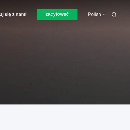
zacytować
j się z nami
Polish