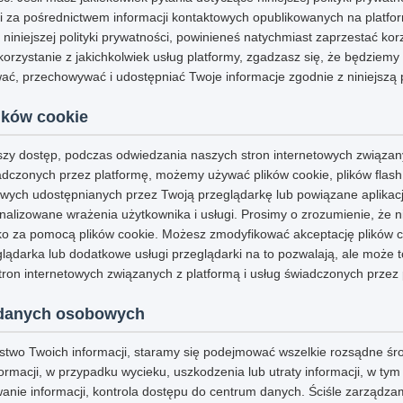
i za pośrednictwem informacji kontaktowych opublikowanych na platform
ą niniejszej polityki prywatności, powinieneś natychmiast zaprzestać kor
korzystanie z jakichkolwiek usług platformy, zgadzasz się, że będziem
ć, przechowywać i udostępniać Twoje informacje zgodnie z niniejszą p
ików cookie
jszy dostęp, podczas odwiedzania naszych stron internetowych związan
adczonych przez platformę, możemy używać plików cookie, plików flash
ych udostępnianych przez Twoją przeglądarkę lub powiązane aplikacje 
alizowane wrażenia użytkownika i usługi. Prosimy o zrozumienie, że n
o za pomocą plików cookie. Możesz zmodyfikować akceptację plików coo
eglądarka lub dodatkowe usługi przeglądarki na to pozwalają, ale może 
ron internetowych związanych z platformą i usług świadczonych przez 
danych osobowych
stwo Twoich informacji, staramy się podejmować wszelkie rozsądne śr
ormacji, w przypadku wycieku, uszkodzenia lub utraty informacji, w ty
nie informacji, kontrola dostępu do centrum danych. Ściśle zarządza