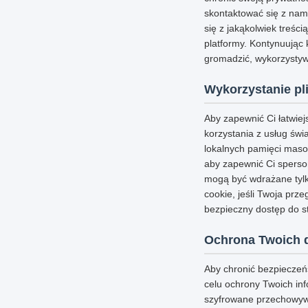
skontaktować się z nam
się z jakąkolwiek treści
platformy. Kontynuując 
gromadzić, wykorzystywa
Wykorzystanie pl
Aby zapewnić Ci łatwie
korzystania z usług świ
lokalnych pamięci masow
aby zapewnić Ci sperson
mogą być wdrażane tylk
cookie, jeśli Twoja prz
bezpieczny dostęp do st
Ochrona Twoich 
Aby chronić bezpieczeń
celu ochrony Twoich inf
szyfrowane przechowywa