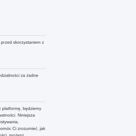
 przed skorzystaniem z
dzialności za żadne
 platformę, będziemy
atności. Niniejsza
ystywania,
pomóc Ci zrozumieć, jak
ności, możesz