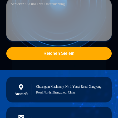
Reichen Sie ein
Chuangqin Machinery, Nr. 1 Youyi Road, Xingyang
Road North, Zhengzhou, China
Anschrift