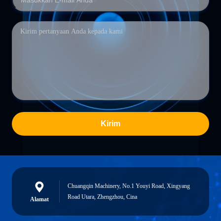
Kirim
Chuangqin Machinery, No.1 Youyi Road, Xingyang
Road Utara, Zhengzhou, Cina
Alamat