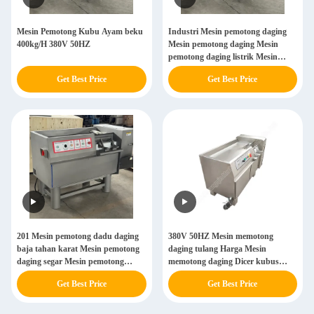
Mesin Pemotong Kubu Ayam beku
Industri Mesin pemotong daging
400kg/H 380V 50HZ
Mesin pemotong daging Mesin
pemotong daging listrik Mesin
pemotong daging beku Mesin
Get Best Price
Get Best Price
pemotong daging Dicer
201 Mesin pemotong dadu daging
380V 50HZ Mesin memotong
baja tahan karat Mesin pemotong
daging tulang Harga Mesin
daging segar Mesin pemotong
memotong daging Dicer kubus
daging persegi Mesin pemotong
Mesin memotong daging
Get Best Price
Get Best Price
daging industri Mesin pemotong
daging