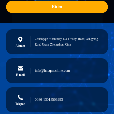
Kirim
Chuangqin Machinery, No.1 Youyi Road, Xingyang
Road Utara, Zhengzhou, Cina
Alamat
info@hncqmachine.com
E-mail
0086-13015506293
Telepon