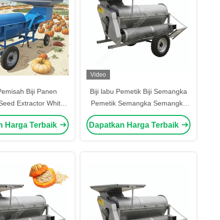
Video
emisah Biji Panen
Biji labu Pemetik Biji Semangka
eed Extractor White
Pemetik Semangka Semangka
xtract Pumpkin Seeds
Semangka Air Semangka Dan
n Harga Terbaik
Dapatkan Harga Terbaik
esin Pemisah
Biji Semangka Pemetik