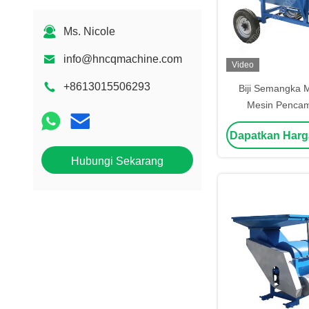
Ms. Nicole
info@hncqmachine.com
Video
+8613015506293
Biji Semangka 
Mesin Pencamp
Semangka
Dapatkan Harg
Hubungi Sekarang