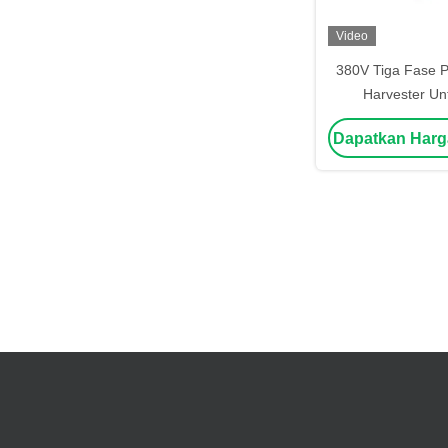
Video
380V Tiga Fase 
Harvester Unt
Pemisahan Extr
Dapatkan Harg
Semangka Benih 
Mesi