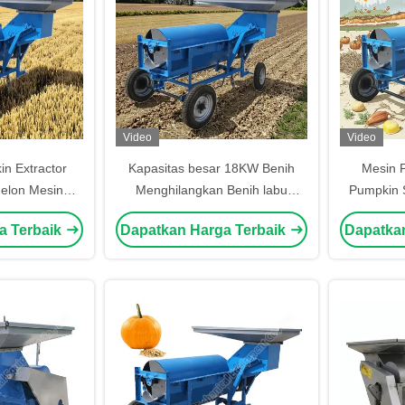
Video
Video
n Extractor
Kapasitas besar 18KW Benih
Mesin P
elon Mesin
Menghilangkan Benih labu
Pumpkin S
Semangka
Ekstrak Serbuk Dan Mesin
Pumpkin E
a Terbaik
Dapatkan Harga Terbaik
Dapatka
Panen
M