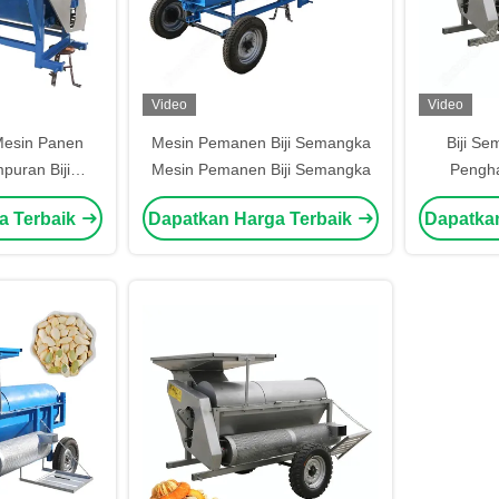
Video
Video
Mesin Panen
Mesin Pemanen Biji Semangka
Biji S
uran Biji
Mesin Pemanen Biji Semangka
Pengha
 Panen
Pengha
a Terbaik
Dapatkan Harga Terbaik
Dapatka