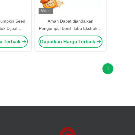
Video
Pumpkin Seed
Aman Dapat diandalkan
uk Dijual
Pengumpul Benih labu Ekstraktor
actor Mesin
Mesin Pemisahan Benih labu
a Terbaik
Dapatkan Harga Terbaik
Menghilangkan
200kg/H-500kg/H
n
1