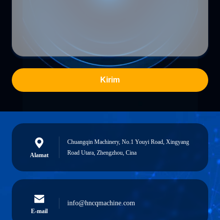
Kirim
Chuangqin Machinery, No.1 Youyi Road, Xingyang
Road Utara, Zhengzhou, Cina
Alamat
info@hncqmachine.com
E-mail