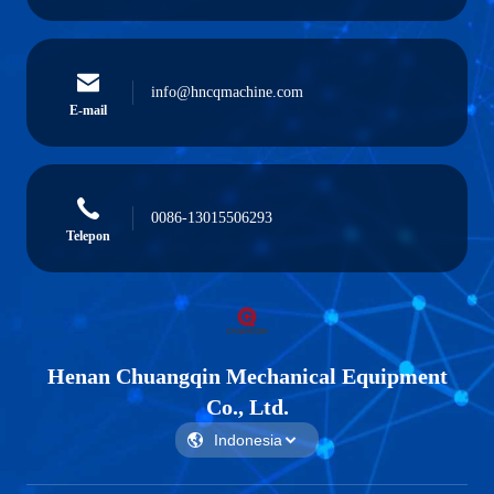
info@hncqmachine.com
E-mail
0086-13015506293
Telepon
Henan Chuangqin Mechanical Equipment
Co., Ltd.