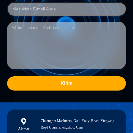
Kirim
Chuangqin Machinery, No.1 Youyi Road, Xingyang
Road Utara, Zhengzhou, Cina
Alamat