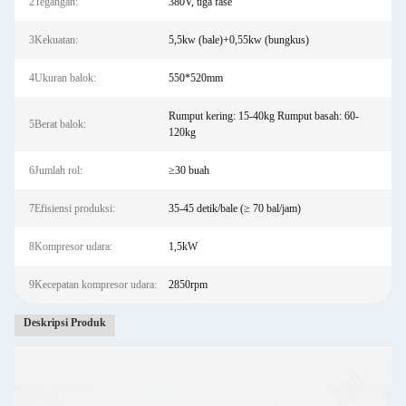
2Tegangan:
380V, tiga fase
3Kekuatan:
5,5kw (bale)+0,55kw (bungkus)
4Ukuran balok:
550*520mm
Rumput kering: 15-40kg Rumput basah: 60-
5Berat balok:
120kg
6Jumlah rol:
≥30 buah
7Efisiensi produksi:
35-45 detik/bale (≥ 70 bal/jam)
8Kompresor udara:
1,5kW
9Kecepatan kompresor udara:
2850rpm
Deskripsi Produk