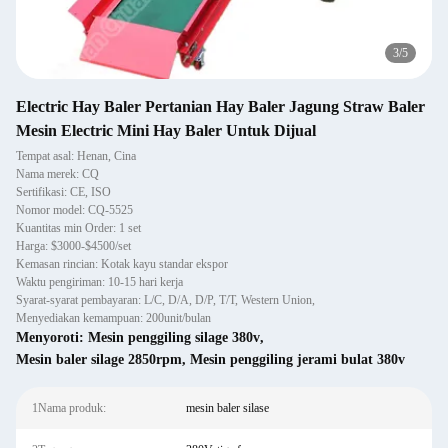
3
/
5
Electric Hay Baler Pertanian Hay Baler Jagung Straw Baler
Mesin Electric Mini Hay Baler Untuk Dijual
Tempat asal: Henan, Cina
Nama merek: CQ
Sertifikasi: CE, ISO
Nomor model: CQ-5525
Kuantitas min Order: 1 set
Harga: $3000-$4500/set
Kemasan rincian: Kotak kayu standar ekspor
Waktu pengiriman: 10-15 hari kerja
Syarat-syarat pembayaran: L/C, D/A, D/P, T/T, Western Union,
Menyediakan kemampuan: 200unit/bulan
Menyoroti:
Mesin penggiling silage 380v
,
Mesin baler silage 2850rpm
,
Mesin penggiling jerami bulat 380v
1Nama produk:
mesin baler silase