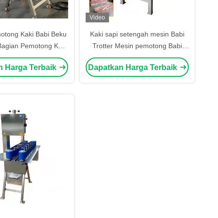
Video
otong Kaki Babi Beku
Kaki sapi setengah mesin Babi
Bagian Pemotong Kaki
Trotter Mesin pemotong Babi
tong Kaki Sapi Mesin
kaki setengah potong gergaji
n Harga Terbaik
Dapatkan Harga Terbaik
tong Kaki Sapi