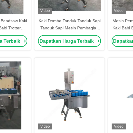
Video
Video
 Bandsaw Kaki
Kaki Domba Tanduk Tanduk Sapi
Mesin Pem
abi Trotter
Tanduk Sapi Mesin Pembagian
Kaki Babi 
abi Bandsaw
Kaki Babi Industri
Sapi Pemo
a Terbaik
Dapatkan Harga Terbaik
Dapatka
Pemo
Video
Video