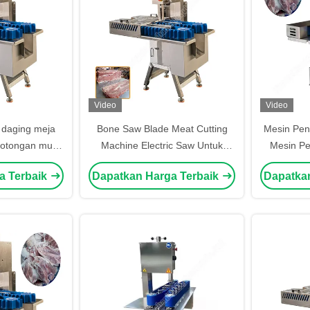
Video
Video
 daging meja
Bone Saw Blade Meat Cutting
Mesin Pen
tongan multi-
Machine Electric Saw Untuk
Mesin Pe
i
Bone And Meat Meat And Bone
Mesin Gerg
a Terbaik
Dapatkan Harga Terbaik
Dapatka
Band Saw Machine
Gergaji T