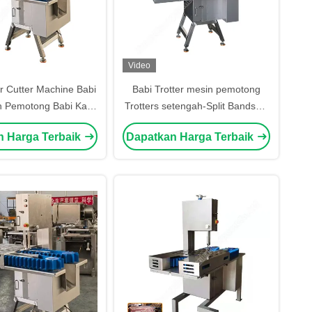
Video
er Cutter Machine Babi
Babi Trotter mesin pemotong
n Pemotong Babi Kaki
Trotters setengah-Split Bandsaw
 Pembagian Babi
Trotters mesin gergaji
n Harga Terbaik
Dapatkan Harga Terbaik