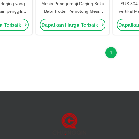
 daging yang
Mesin Penggergaji Daging Beku
SUS 304 
in penggiling
Babi Trotter Pemotong Mesin
vertikal 
ng
Bone Saw Mesin Meja Atas
dagi
a Terbaik
Dapatkan Harga Terbaik
Dapatka
1