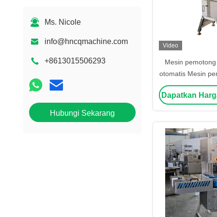
Ms. Nicole
info@hncqmachine.com
Video
+8613015506293
Mesin pemotong
otomatis Mesin p
beku Mesin pem
Dapatkan Harg
beku listrik Me
daging 
Hubungi Sekarang