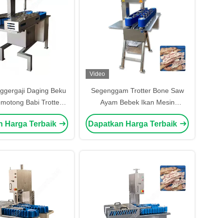
Video
ggergaji Daging Beku
Segenggam Trotter Bone Saw
motong Babi Trotter
Ayam Bebek Ikan Mesin
aji Tulang Meja Mesin
setengah memotong Mesin Bone
n Harga Terbaik
Dapatkan Harga Terbaik
ulang Mesin Pemotong
Saw
Daging Beku