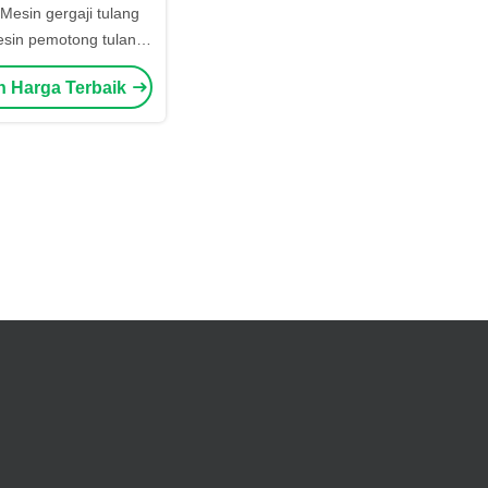
Mesin gergaji tulang
Mesin pemotong tulang
ng 300-500kg/H
n Harga Terbaik