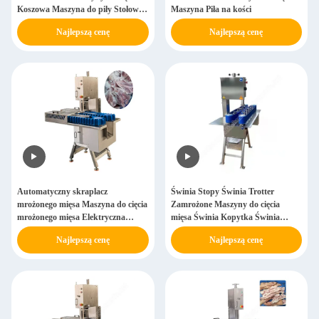
Koszowa Maszyna do piły Stołowa
Maszyna Piła na kości
Maszyna do piły Koszowa
Najlepszą cenę
Najlepszą cenę
Zamrożony Maszyna do cięcia
mięsa
Automatyczny skraplacz
Świnia Stopy Świnia Trotter
mrożonego mięsa Maszyna do cięcia
Zamrożone Maszyny do cięcia
mrożonego mięsa Elektryczna
mięsa Świnia Kopytka Świnia
skraplacz mrożonego mięsa
Półkrążek SUS 304 300-500 kg/h
Najlepszą cenę
Najlepszą cenę
Maszyna do cięcia mrożonego mięsa