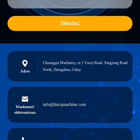
Składać
Chuangqin Machinery, nr 1 Youyi Road, Xingyang Road
North, Zhengzhou, Chiny
Adres
info@hncqmachine.com
Wiadomość
elektroniczna