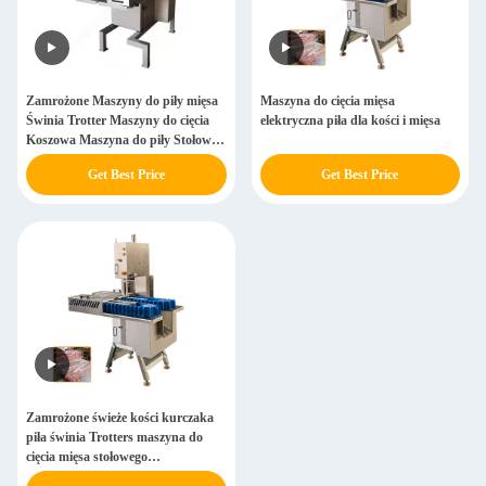
Zamrożone Maszyny do piły mięsa
Maszyna do cięcia mięsa
Świnia Trotter Maszyny do cięcia
elektryczna piła dla kości i mięsa
Koszowa Maszyna do piły Stołowa
Maszyna do piły Koszowa
Get Best Price
Get Best Price
Zamrożony Maszyna do cięcia
mięsa
Zamrożone świeże kości kurczaka
piła świnia Trotters maszyna do
cięcia mięsa stołowego
wielofunkcyjna maszyna do cięcia