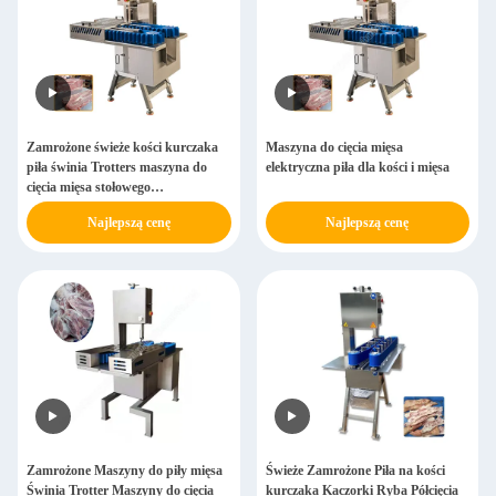
Zamrożone świeże kości kurczaka
Maszyna do cięcia mięsa
piła świnia Trotters maszyna do
elektryczna piła dla kości i mięsa
cięcia mięsa stołowego
wielofunkcyjna maszyna do cięcia
Najlepszą cenę
Najlepszą cenę
kawałków
Zamrożone Maszyny do piły mięsa
Świeże Zamrożone Piła na kości
Świnia Trotter Maszyny do cięcia
kurczaka Kaczorki Ryba Półcięcia