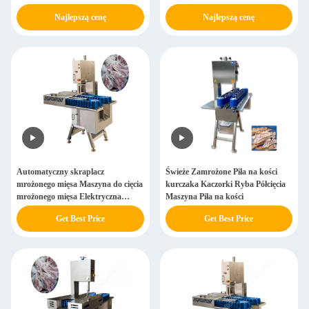
Najlepszą cenę
Najlepszą cenę
Automatyczny skraplacz
Świeże Zamrożone Piła na kości
mrożonego mięsa Maszyna do cięcia
kurczaka Kaczorki Ryba Półcięcia
mrożonego mięsa Elektryczna
Maszyna Piła na kości
skraplacz mrożonego mięsa
Get Best Price
Get Best Price
Maszyna do cięcia mrożonego mięsa