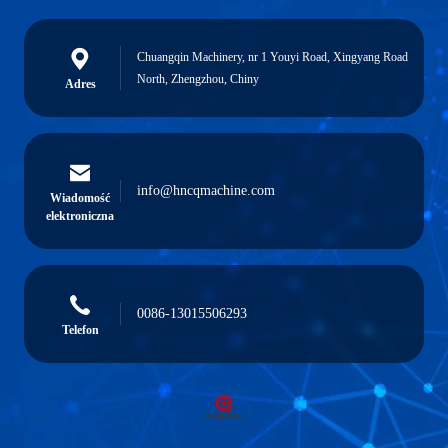
Chuangqin Machinery, nr 1 Youyi Road, Xingyang Road
North, Zhengzhou, Chiny
Adres
info@hncqmachine.com
Wiadomość
elektroniczna
0086-13015506293
Telefon