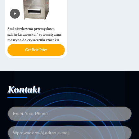
Stal nierdzewna przemysłowa
szlifierka czosnku / automatyczna
maszyna do czyszczenia czosnku
Get Best Price
Kontakt