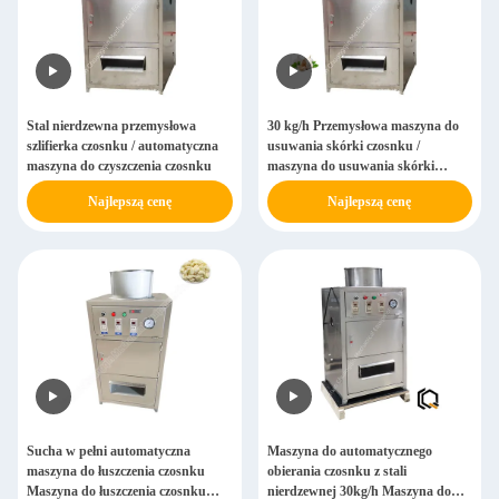
Stal nierdzewna przemysłowa
30 kg/h Przemysłowa maszyna do
szlifierka czosnku / automatyczna
usuwania skórki czosnku /
maszyna do czyszczenia czosnku
maszyna do usuwania skórki
czosnku 110V/220V
Najlepszą cenę
Najlepszą cenę
Sucha w pełni automatyczna
Maszyna do automatycznego
maszyna do łuszczenia czosnku
obierania czosnku z stali
Maszyna do łuszczenia czosnku
nierdzewnej 30kg/h Maszyna do