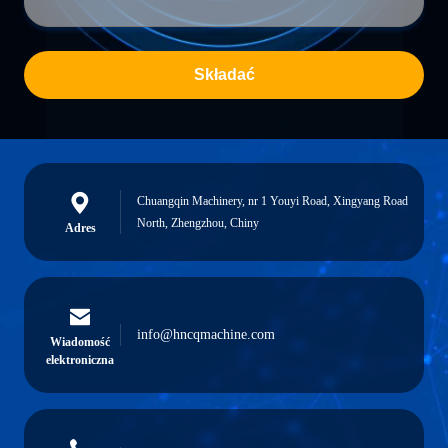
Składać
Chuangqin Machinery, nr 1 Youyi Road, Xingyang Road
North, Zhengzhou, Chiny
Adres
info@hncqmachine.com
Wiadomość
elektroniczna