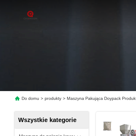
Do domu
>
produkty
>
Maszyna Pakująca Doypack Produkt
Wszystkie kategorie