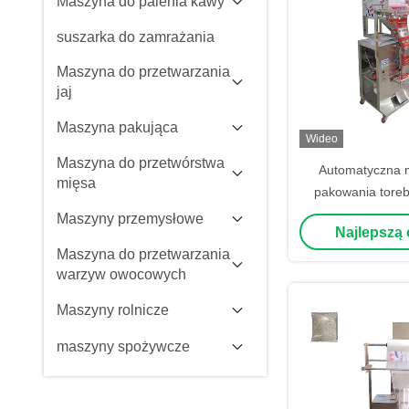
Maszyna do palenia kawy
suszarka do zamrażania
Maszyna do przetwarzania
jaj
Maszyna pakująca
Wideo
Maszyna do przetwórstwa
Automatyczna 
mięsa
pakowania toreb
Maszyna do pako
Maszyny przemysłowe
Najlepszą
pasty pomi
Maszyna do przetwarzania
warzyw owocowych
Maszyny rolnicze
maszyny spożywcze