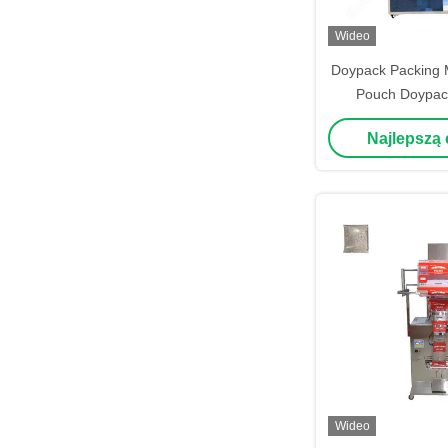
Wideo
Doypack Packing 
Pouch Doypac
Doypack Filli
Najlepszą
Wideo