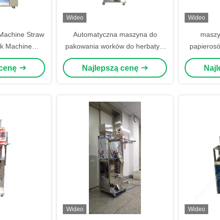
Wideo
Wideo
Machine Straw
Automatyczna maszyna do
maszy
k Machine
pakowania worków do herbaty z
papierosó
ng Machine
kwiatami Maszyna do
 cenę
Najlepszą cenę
Naj
wypełniania worków do
wypełniania
Wideo
Wideo