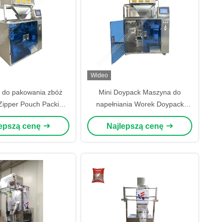
Wideo
 do pakowania zbóż
Mini Doypack Maszyna do
Zipper Pouch Packing
napełniania Worek Doypack
pper Packing Machine
Maszyna do pakowania 850W
lepszą cenę
Najlepszą cenę
18-25 worek/min