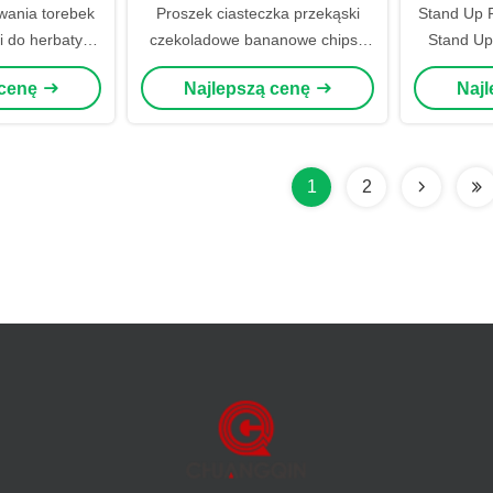
wania torebek
Proszek ciasteczka przekąski
Stand Up P
i do herbaty
czekoladowe bananowe chipsy
Stand Up
k orzechów
sachety suszone ziarna ryżu
Autom
 cenę
Najlepszą cenę
Naj
ąski Maszyny
maszyna do pakowania
elofunkcyjne
1
2