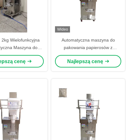
Wideo
 2kg Wielofunkcyjna
Automatyczna maszyna do
tyczna Maszyna do
pakowania papierosów z
ia torebek z ryżem
pionowym workiem do jedzenia
lepszą cenę
Najlepszą cenę
30/min Dla ryżu ziarna orzechów
popcorn chipsy ziemniaki