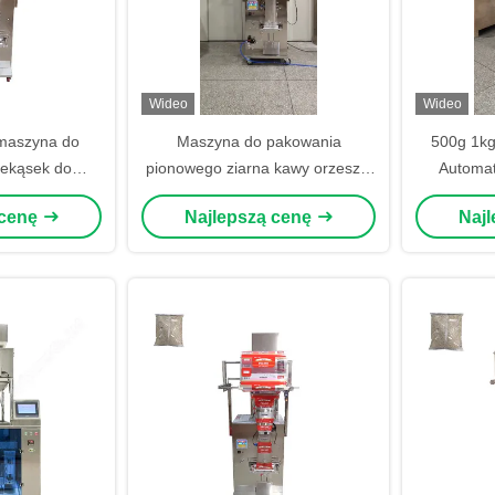
Wideo
Wideo
maszyna do
Maszyna do pakowania
500g 1kg
zekąsek do
pionowego ziarna kawy orzeszki
Automa
ści
ziemne orzechy kaszuowe
pakowan
 cenę
Najlepszą cenę
Naj
granulki maszyna do ważenia