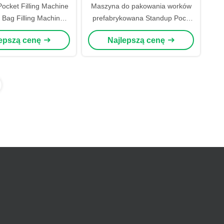
ocket Filling Machine
Maszyna do pakowania worków
 Bag Filling Machine
prefabrykowana Standup Poch
atyczna torba do
Packing Machine z ważeniem,
lepszą cenę
Najlepszą cenę
pakowania
formowaniem, wypełnianiem i
uszczelnieniem