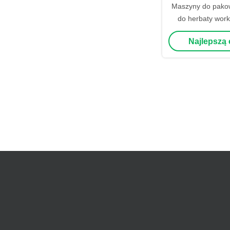
Maszyny do pako
do herbaty work
sakety Prosze
Najlepszą
sosnowych przek
do pakowania wi