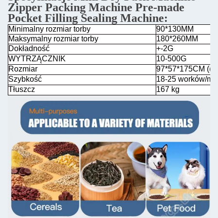
Zipper Packing Machine Pre-made
Pocket Filling Sealing Machine
:
Minimalny rozmiar torby
90*130MM
Maksymalny rozmiar torby
180*260MM
Dokładność
+-2G
WYTRZĄCZNIK
10-500G
Rozmiar
97*57*175CM ((L
Szybkość
18-25 worków/mi
Tłuszcz
167 kg