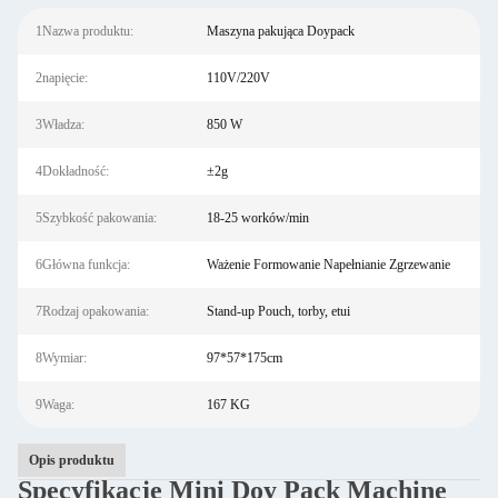
1Nazwa produktu:
Maszyna pakująca Doypack
2napięcie:
110V/220V
3Władza:
850 W
4Dokładność:
±2g
5Szybkość pakowania:
18-25 worków/min
6Główna funkcja:
Ważenie Formowanie Napełnianie Zgrzewanie
7Rodzaj opakowania:
Stand-up Pouch, torby, etui
8Wymiar:
97*57*175cm
9Waga:
167 KG
Opis produktu
Specyfikacje Mini Doy Pack Machine