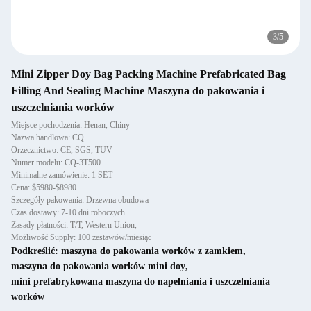
3
/
5
Mini Zipper Doy Bag Packing Machine Prefabricated Bag
Filling And Sealing Machine Maszyna do pakowania i
uszczelniania worków
Miejsce pochodzenia: Henan, Chiny
Nazwa handlowa: CQ
Orzecznictwo: CE, SGS, TUV
Numer modelu: CQ-3T500
Minimalne zamówienie: 1 SET
Cena: $5980-$8980
Szczegóły pakowania: Drzewna obudowa
Czas dostawy: 7-10 dni roboczych
Zasady płatności: T/T, Western Union,
Możliwość Supply: 100 zestawów/miesiąc
Podkreślić:
maszyna do pakowania worków z zamkiem
,
maszyna do pakowania worków mini doy
,
mini prefabrykowana maszyna do napełniania i uszczelniania
worków