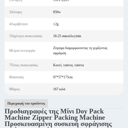
2Τετάρτη:
110V/220V
3Δύναμη:
850w
4Ακριβότητα:
±2g
5Ταχύτητα συσκευασίας:
18-25 σακούλες/min
Ζύγισμα διαμορφώνοντας τη γεμίζοντας
6Κύρια λειτουργία:
σφράγιση
7Τύπος συσκευασίας:
Κουτί, τσάντα, τσάντα
8διάσταση:
97*57*175cm
9Βάρος:
167 κιλά
Περιγραφή του προϊόντος
Προδιαγραφές της Μίνι Doy Pack
Machine Zipper Packing Machine
Προσκευασμένη συσκευή σφράγισης