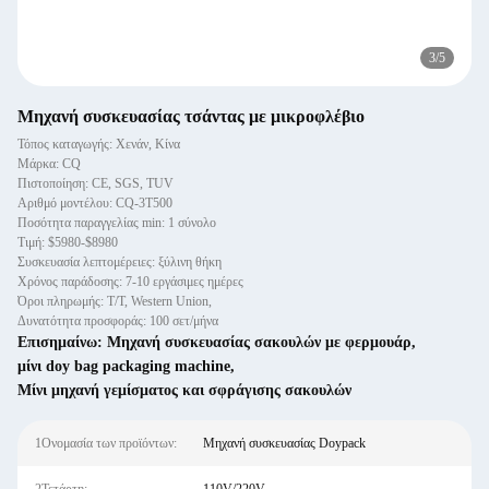
3
/
5
Μηχανή συσκευασίας τσάντας με μικροφλέβιο
Τόπος καταγωγής: Χενάν, Κίνα
Μάρκα: CQ
Πιστοποίηση: CE, SGS, TUV
Αριθμό μοντέλου: CQ-3T500
Ποσότητα παραγγελίας min: 1 σύνολο
Τιμή: $5980-$8980
Συσκευασία λεπτομέρειες: ξύλινη θήκη
Χρόνος παράδοσης: 7-10 εργάσιμες ημέρες
Όροι πληρωμής: T/T, Western Union,
Δυνατότητα προσφοράς: 100 σετ/μήνα
Επισημαίνω:
Μηχανή συσκευασίας σακουλών με φερμουάρ
,
μίνι doy bag packaging machine
,
Μίνι μηχανή γεμίσματος και σφράγισης σακουλών
1Ονομασία των προϊόντων:
Μηχανή συσκευασίας Doypack