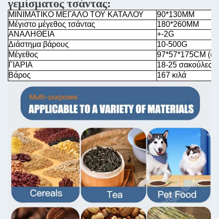
γεμίσματος τσάντας
:
ΜΙΝΙΜΑΤΙΚΟ ΜΕΓΑΛΟ ΤΟΥ ΚΑΤΑΛΟΥ
90*130MM
Μέγιστο μέγεθος τσάντας
180*260MM
ΑΝΑΛΗΘΕΙΑ
+-2G
Διάστημα βάρους
10-500G
Μέγεθος
97*57*175CM ((L
ΓΙΑΡΙΑ
18-25 σακούλες /
Βάρος
167 κιλά