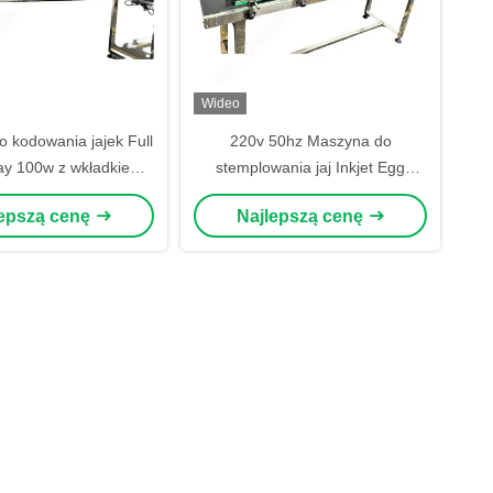
Wideo
 kodowania jajek Full
220v 50hz Maszyna do
ay 100w z wkładkiem
stemplowania jaj Inkjet Egg
60kg sterowana przez
Coding Machine 50000 jaj/h
lepszą cenę
Najlepszą cenę
komputer