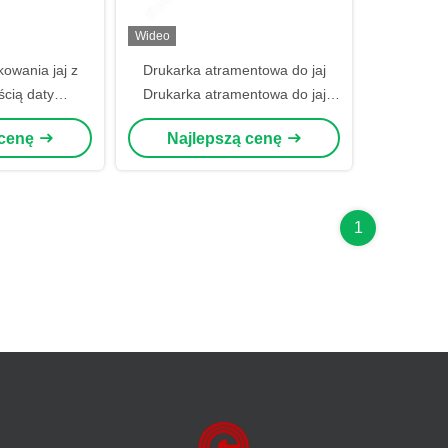
Wideo
owania jaj z
Drukarka atramentowa do jaj
cią daty
Drukarka atramentowa do jaj
Maszyna do
40000 jaj/h
 cenę
Najlepszą cenę
z kurczaka
ania wielkich
 jaj/h
1