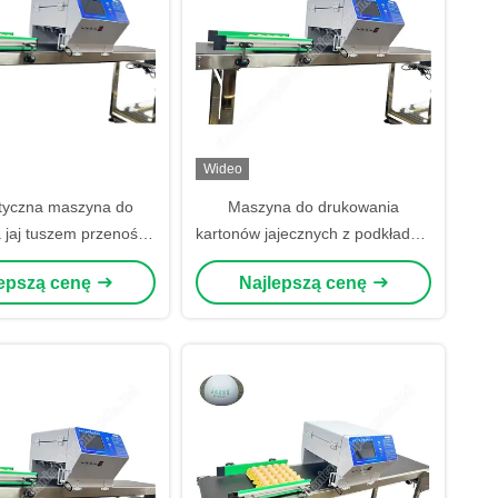
Wideo
tyczna maszyna do
Maszyna do drukowania
 jaj tuszem przenośna
kartonów jajecznych z podkładką,
aszyna do kodowania
data, maszyna do drukowania jaj
lepszą cenę
Najlepszą cenę
j 48000eggs/h
45000 jaj/h