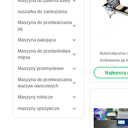
Maszyna do palenia kawy
suszarka do zamrażania
Maszyna do przetwarzania
jaj
Maszyna pakująca
Maszyna do przetwórstwa
Automatyczna 
mięsa
kodowania jaj 
drukowania wtry
Maszyny przemysłowe
Najlepszą
dla jaj Maszyna 
Maszyna do przetwarzania
daty waż
warzyw owocowych
Maszyny rolnicze
maszyny spożywcze