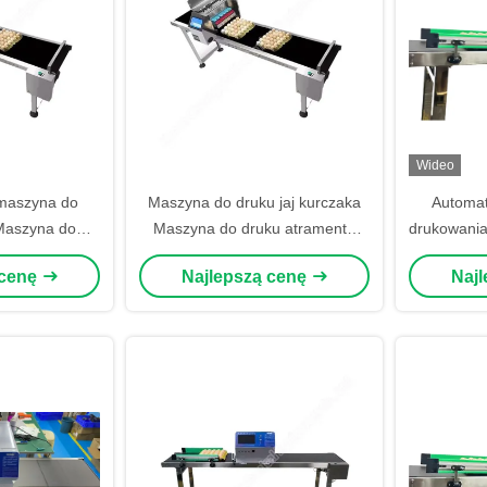
Wideo
maszyna do
Maszyna do druku jaj kurczaka
Automa
Maszyna do
Maszyna do druku atramentu
drukowania
skowego Mała
tuszu Maszyna do druku jaj
ręczna m
 cenę
Najlepszą cenę
Naj
do drukowania
Maszyna do druku daty jaj
ja
ności