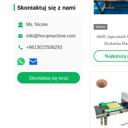
Skontaktuj się z nami
Ms. Nicole
Wideo
info@hncqmachine.com
4600 Jajeczka/h 
Drukarka Ma
+8613015506293
drukowania ręczna
Najlepszą
Automatyczna 
drukowania 
Skontaktuj się teraz