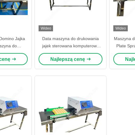
Wideo
Wideo
Domino Jajka
Data maszyna do drukowania
Maszyna do
szyna do
jajek sterowana komputerowo
Plate Spr
 Kod laserowy
maszyna do drukowania jajek
atramentu 
 cenę
Najlepszą cenę
Naj
maszyna do
atramentowych 50000 jaj/h
jaj 50kg