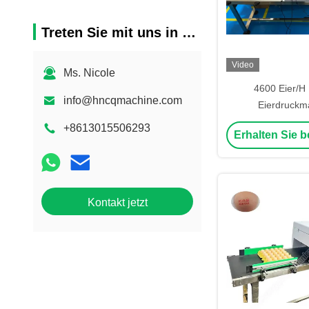
Treten Sie mit uns in Verbindung
Video
Ms. Nicole
4600 Eier/H
info@hncqmachine.com
Eierdruckm
Handbuchco
+8613015506293
Erhalten Sie b
automatische Eier
50k
Kontakt jetzt