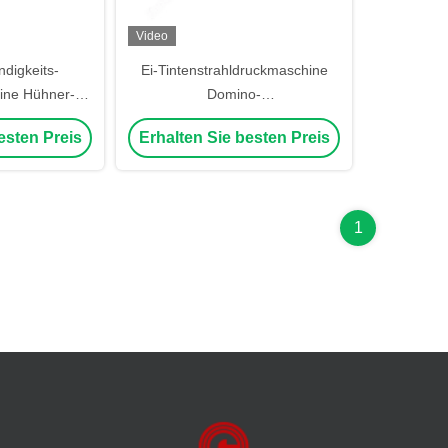
Video
digkeits-
Ei-Tintenstrahldruckmaschine
ine Hühner-
Domino-
aschine 48500
Tintenstrahldruckmaschine für
esten Preis
Erhalten Sie besten Preis
h
Eier 40000Eiggs/H
1