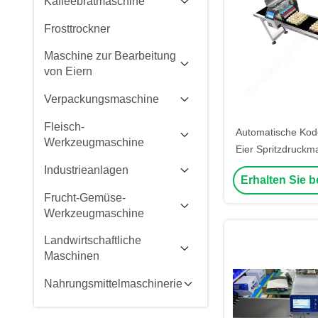
Kaffeebratmaschine
Frosttrockner
Maschine zur Bearbeitung
von Eiern
Verpackungsmaschine
Fleisch-
Automatische Kod
Werkzeugmaschine
Eier Spritzdruckm
für Eier Verf
Industrieanlagen
Erhalten Sie b
Druckmas
Frucht-Gemüse-
Werkzeugmaschine
Landwirtschaftliche
Maschinen
Nahrungsmittelmaschinerie