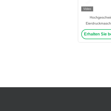
Video
Hochgeschwin
Eierdruckmasch
Großeier-Codierm
Erhalten Sie b
Eier/