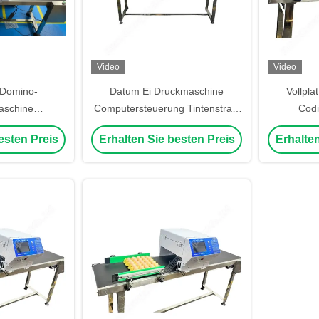
Video
Video
 Domino-
Datum Ei Druckmaschine
Vollpla
aschine
Computersteuerung Tintenstrahl
Codi
de Laser
Ei Stempelmaschine
Tint
esten Preis
Erhalten Sie besten Preis
Erhalten
stickmaschine
50000eggs/H
Com
g