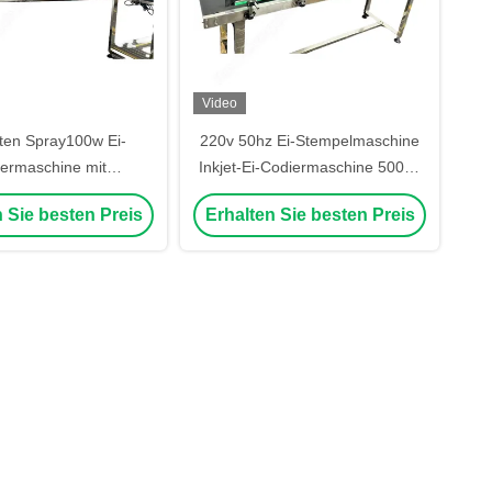
Video
tten Spray100w Ei-
220v 50hz Ei-Stempelmaschine
ermaschine mit
Inkjet-Ei-Codiermaschine 50000
enpatrone 60kg
Eier/h
 Sie besten Preis
Erhalten Sie besten Preis
putersteuerung