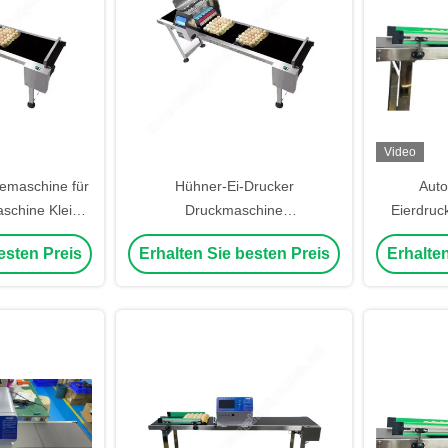
Video
emaschine für
Hühner-Ei-Drucker
Auto
aschine Kleine
Druckmaschine
Eierdruc
allsdatum
Tintenstrahldruckmaschine Ei-
Hand-Ei
esten Preis
Erhalten Sie besten Preis
Erhalten
chine
Maschine Ei-Datum-Drucker
4