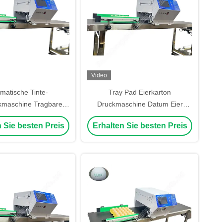
Video
matische Tinte-
Tray Pad Eierkarton
kmaschine Tragbare
Druckmaschine Datum Eier
er-Codiermaschine
Druckmaschine 45000 Eier/h
 Sie besten Preis
Erhalten Sie besten Preis
8000eggs/H