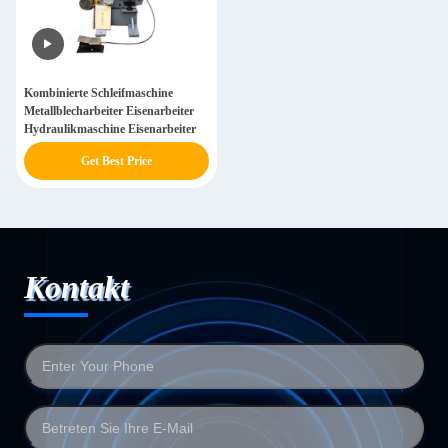
Kombinierte Schleifmaschine
Metallblecharbeiter Eisenarbeiter
Hydraulikmaschine Eisenarbeiter
Get Best Price
Kontakt