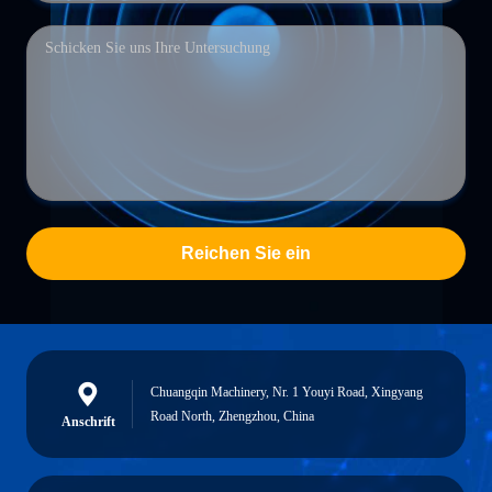
Reichen Sie ein
Chuangqin Machinery, Nr. 1 Youyi Road, Xingyang
Road North, Zhengzhou, China
Anschrift