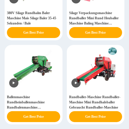
380V Silage Rundhalm Baler
Silage Verpackungsmaschine
Maschine Mais Silage Baler 35-45
Rundballer Mini Rund Heuballer
Sekunden / Bale
Maschine Baling Maschine
Rundballer
Get Best Price
Get Best Price
Ballenmaschine
Rundballer-Maschine Rundballer-
Rundheinballenmaschine
Maschine Mini Rundhalsballer
Rundbalenmaschine
Gebraucht Rundballer-Maschine
Rundbalenmaschine
Get Best Price
Get Best Price
Rundbalenmaschine Silagmaschine