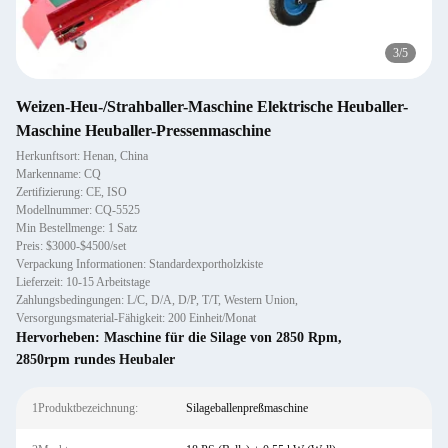
3
/
5
Weizen-Heu-/Strahballer-Maschine Elektrische Heuballer-
Maschine Heuballer-Pressenmaschine
Herkunftsort: Henan, China
Markenname: CQ
Zertifizierung: CE, ISO
Modellnummer: CQ-5525
Min Bestellmenge: 1 Satz
Preis: $3000-$4500/set
Verpackung Informationen: Standardexportholzkiste
Lieferzeit: 10-15 Arbeitstage
Zahlungsbedingungen: L/C, D/A, D/P, T/T, Western Union,
Versorgungsmaterial-Fähigkeit: 200 Einheit/Monat
Hervorheben:
Maschine für die Silage von 2850 Rpm
,
2850rpm rundes Heubaler
1Produktbezeichnung:
Silageballenpreßmaschine