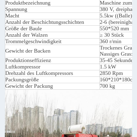
Produktbezeichnung
Maschine zum Ab
Spannung
380 V, dreiphasi
Macht
5.5kw ((Balle) 
Anzahl der Beschichtungsschichten
2-6 (bereinigbar
Größe der Baule
550*520 mm
Anzahl der Walzen
≥ 30 Stück
Trommelgeschwindigkeit
360 r/min
Trockenes Gras:
Gewicht der Backen
Nassiges Gras: 6
Produktionseffizienz
35-45 Sekunden /
Luftkompressor
1.5 kW
Drehzahl des Luftkompressors
2850 Rpm
Packungsgröße
160*210*180cm
Gewicht der Packung
700 kg