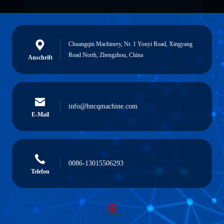
Chuangqin Machinery, Nr. 1 Youyi Road, Xingyang
Road North, Zhengzhou, China
Anschrift
info@hncqmachine.com
E-Mail
0086-13015506293
Telefon