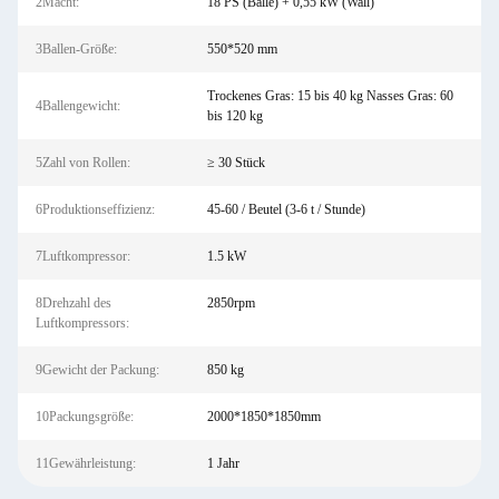
2Macht:
18 PS (Balle) + 0,55 kW (Wall)
3Ballen-Größe:
550*520 mm
Trockenes Gras: 15 bis 40 kg Nasses Gras: 60
4Ballengewicht:
bis 120 kg
5Zahl von Rollen:
≥ 30 Stück
6Produktionseffizienz:
45-60 / Beutel (3-6 t / Stunde)
7Luftkompressor:
1.5 kW
8Drehzahl des
2850rpm
Luftkompressors:
9Gewicht der Packung:
850 kg
10Packungsgröße:
2000*1850*1850mm
11Gewährleistung:
1 Jahr