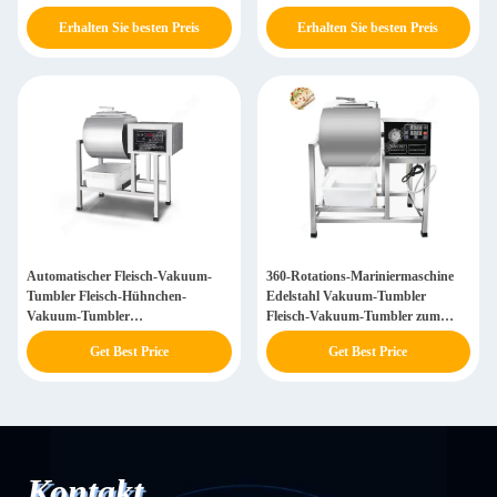
Salzlösung Injektionsmaschine
Erhalten Sie besten Preis
Erhalten Sie besten Preis
Automatischer Fleisch-Vakuum-
360-Rotations-Mariniermaschine
Tumbler Fleisch-Hühnchen-
Edelstahl Vakuum-Tumbler
Vakuum-Tumbler
Fleisch-Vakuum-Tumbler zum
Marinationsmaschine Kimchi
Verkauf
Get Best Price
Get Best Price
Rindfleisch-Hühnchenbein für
Fastfood
Kontakt