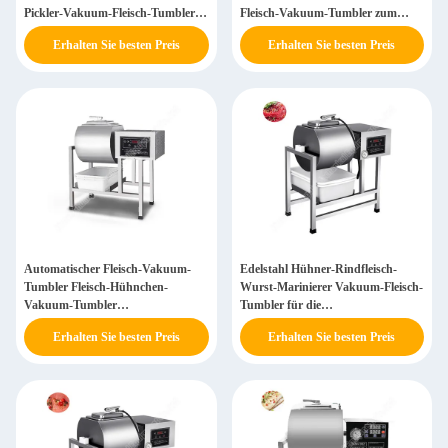
Pickler-Vakuum-Fleisch-Tumbler-
Fleisch-Vakuum-Tumbler zum
Mariniermaschine
Verkauf
Erhalten Sie besten Preis
Erhalten Sie besten Preis
Automatischer Fleisch-Vakuum-
Edelstahl Hühner-Rindfleisch-
Tumbler Fleisch-Hühnchen-
Wurst-Marinierer Vakuum-Fleisch-
Vakuum-Tumbler
Tumbler für die
Marinationsmaschine Kimchi
Lebensmittelverarbeitung Vakuum-
Erhalten Sie besten Preis
Erhalten Sie besten Preis
Rindfleisch-Hühnchenbein für
Fleisch-Marinierer
Fastfood