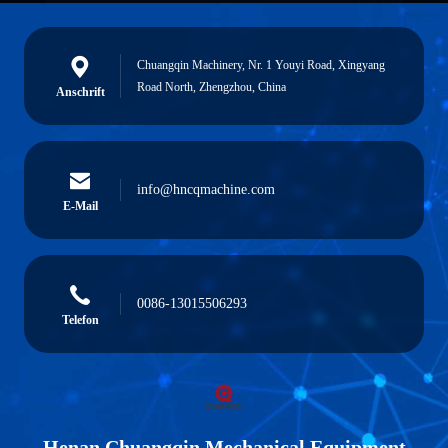
Chuangqin Machinery, Nr. 1 Youyi Road, Xingyang
Road North, Zhengzhou, China
Anschrift
info@hncqmachine.com
E-Mail
0086-13015506293
Telefon
Henan Chuangqin Mechanical Equipment