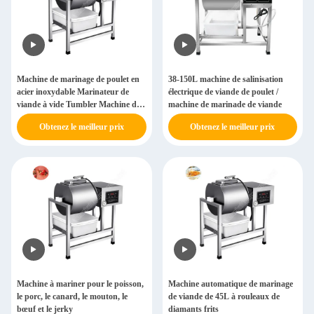
Machine de marinage de poulet en
38-150L machine de salinisation
acier inoxydable Marinateur de
électrique de viande de poulet /
viande à vide Tumbler Machine de
machine de marinade de viande
poulet
Obtenez le meilleur prix
Obtenez le meilleur prix
Machine à mariner pour le poisson,
Machine automatique de marinage
le porc, le canard, le mouton, le
de viande de 45L à rouleaux de
bœuf et le jerky
diamants frits