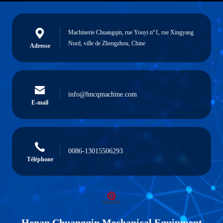
Machinerie Chuangqin, rue Youyi n°1, rue Xingyang
Nord, ville de Zhengzhou, Chine
Adresse
info@hncqmachine.com
E-mail
0086-13015506293
Téléphone
Henan Chuangqin Mechanical Equipment