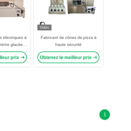
Vidéo
s électriques à
Fabricant de cônes de pizza à
rème glacée à
haute sécurité
 kg.
lleur prix
Obtenez le meilleur prix
1