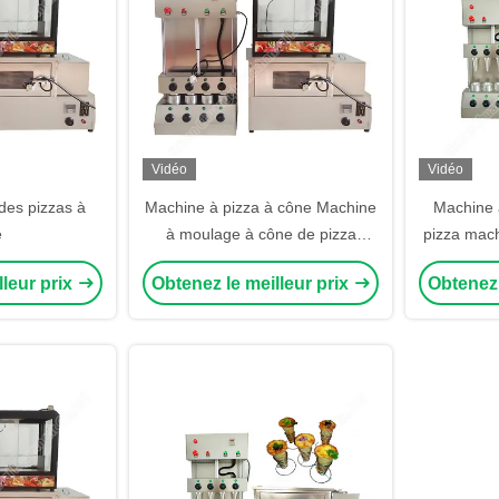
Vidéo
Vidéo
des pizzas à
Machine à pizza à cône Machine
Machine 
e
à moulage à cône de pizza
pizza mach
Machine à fabriquer des cônes
de crème g
lleur prix
Obtenez le meilleur prix
Obtenez 
en papier
des cônes 