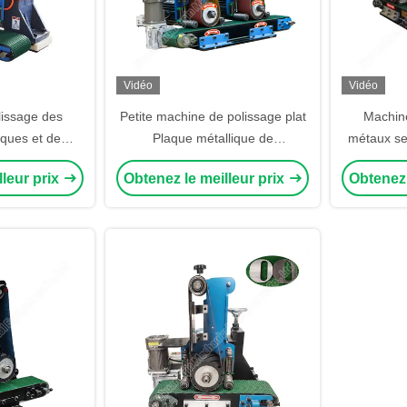
Vidéo
Vidéo
issage des
Petite machine de polissage plat
Machine
iques et de
Plaque métallique de
métaux se
 pour le métal
débroussaillage Machine de
le débrouss
lleur prix
Obtenez le meilleur prix
Obtenez 
débroussaillage Plaque
b
métallique Plaque métallique
Machine de débroussaillage