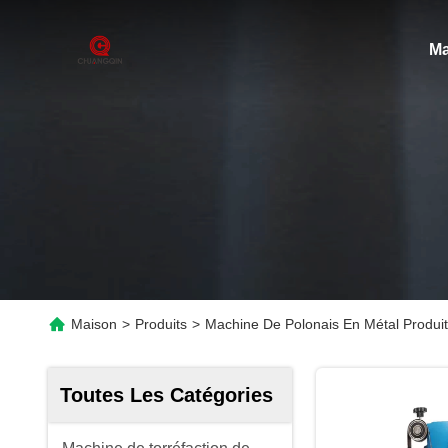
Ma
Maison
>
Produits
>
Machine De Polonais En Métal Produit
Toutes Les Catégories