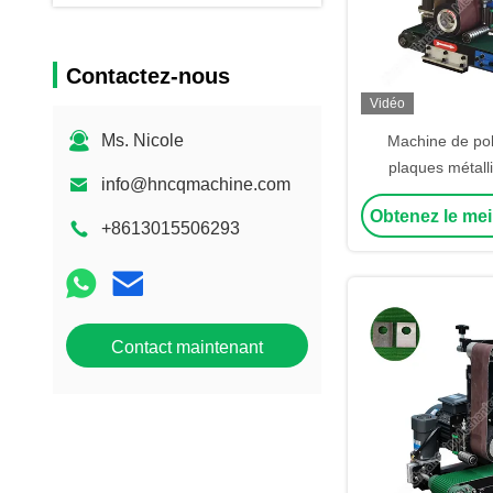
Contactez-nous
Vidéo
Ms. Nicole
Machine de pol
plaques métall
info@hncqmachine.com
polissage du sable
Obtenez le mei
+8613015506293
Contact maintenant