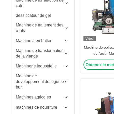
Machine de torréfaction de
café
dessiccateur de gel
Machine de traitement des
œufs
Vidéo
Machine à emballer
Machine de poliss
Machine de transformation
de l'acier M
de la viande
débroussaillage de
Obtenez le mei
surface pour la
Machinerie industrielle
Machine de
développement de légume
fruit
Machines agricoles
machines de nourriture