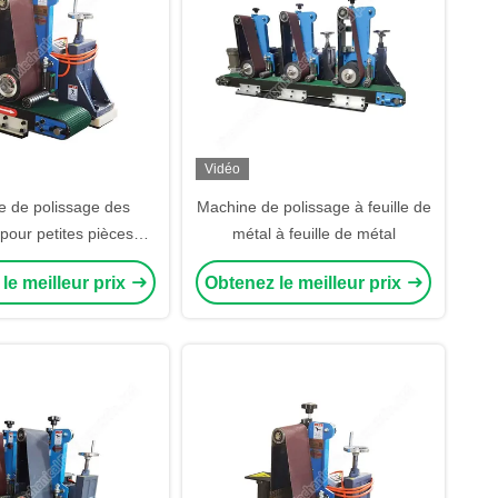
Vidéo
 de polissage des
Machine de polissage à feuille de
pour petites pièces
métal à feuille de métal
 de polissage des
le meilleur prix
Obtenez le meilleur prix
s plates de métaux
 de polissage des
de tôles métalliques