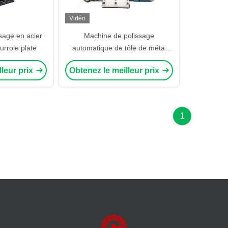
Vidéo
sage en acier
Machine de polissage
urroie plate
automatique de tôle de métal
Débroussailleur de sable
lleur prix
Obtenez le meilleur prix
Polissage de tôle d'acier
inoxydable Mesh de polissage de
métal 20-2000
1