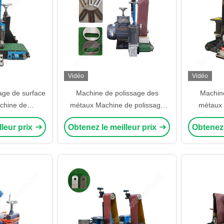
Vidéo
Vidéo
age de surface
Machine de polissage des
Machine
achine de
métaux Machine de polissage
métaux 
 la ceinture de
des métaux Pour les machines
Machine
lleur prix
Obtenez le meilleur prix
Obtenez 
 tôle plate
de déburaion des métaux
surface
Machine de ponçage du
Machine
polissage des métaux
plaques 