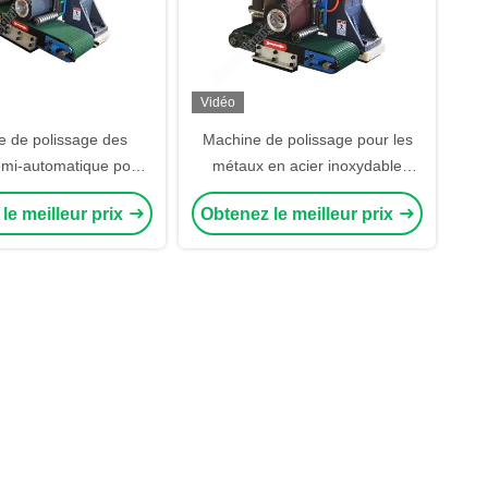
Vidéo
 de polissage des
Machine de polissage pour les
mi-automatique pour
métaux en acier inoxydable
aillage de tôles et de
Surface de tôle métallique
le meilleur prix
Obtenez le meilleur prix
ords de tôles
Plaque d'acier au carbone