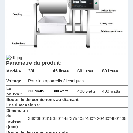
Paramètre du produit:
Modèle
38L
45 litres
60 litres
80 litres
Voltage
Pour les appareils électriques
Le
400 watts
400 watts
200 watts
300 watts
pouvoir
Bouteille de cornichons au diamant
Les dimensions:
Dimension
du
330*380*315
380*445*375
405*480*420
430*480*435
rouleau
((mm)
Bouteille de cornichons ronds