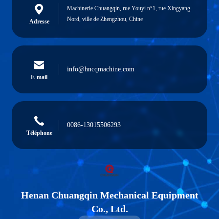
Machinerie Chuangqin, rue Youyi n°1, rue Xingyang
Nord, ville de Zhengzhou, Chine
Adresse
info@hncqmachine.com
E-mail
0086-13015506293
Téléphone
Henan Chuangqin Mechanical Equipment
Co., Ltd.