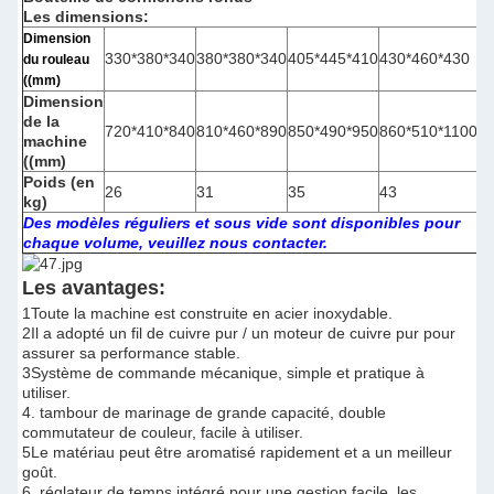
Les dimensions:
Dimension
330*380*340
380*380*340
405*445*410
430*460*430
du rouleau
((mm)
Dimension
de la
720*410*840
810*460*890
850*490*950
860*510*1100
machine
((mm)
Poids (en
26
31
35
43
kg)
Des modèles réguliers et sous vide sont disponibles pour
chaque volume, veuillez nous contacter.
Les avantages:
1Toute la machine est construite en acier inoxydable.
2Il a adopté un fil de cuivre pur / un moteur de cuivre pur pour
assurer sa performance stable.
3Système de commande mécanique, simple et pratique à
utiliser.
4. tambour de marinage de grande capacité, double
commutateur de couleur, facile à utiliser.
5Le matériau peut être aromatisé rapidement et a un meilleur
goût.
6. réglateur de temps intégré pour une gestion facile, les