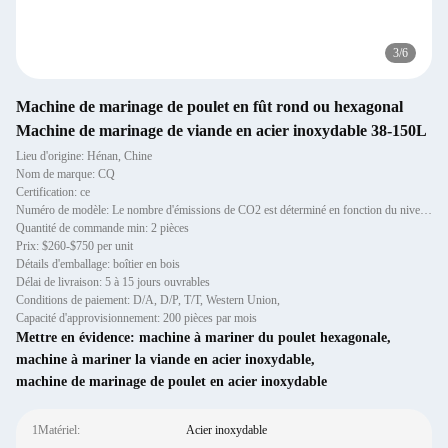
3
/
6
Machine de marinage de poulet en fût rond ou hexagonal
Machine de marinage de viande en acier inoxydable 38-150L
Lieu d'origine: Hénan, Chine
Nom de marque: CQ
Certification: ce
Numéro de modèle: Le nombre d'émissions de CO2 est déterminé en fonction du niveau de CO2 dans le sol.
Quantité de commande min: 2 pièces
Prix: $260-$750 per unit
Détails d'emballage: boîtier en bois
Délai de livraison: 5 à 15 jours ouvrables
Conditions de paiement: D/A, D/P, T/T, Western Union,
Capacité d'approvisionnement: 200 pièces par mois
Mettre en évidence:
machine à mariner du poulet hexagonale
,
machine à mariner la viande en acier inoxydable
,
machine de marinage de poulet en acier inoxydable
1Matériel:
Acier inoxydable