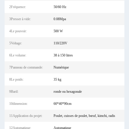
2Fréquence:
50/60 Hz
3Presser à vide:
0.08Mpa
4Le pouvoir:
500 W
5Voltage:
110/220V
6Le volume:
38 à 150 litres
7Panneau de commande:
Numérique
8Le poids:
35 kg
9Baril:
ronde ou hexagonale
10dimension:
60*40*90cm
11Application du projet:
Poulet, cuisses de poulet, bœuf, kimchi, radis
12Automatique:
Automatique