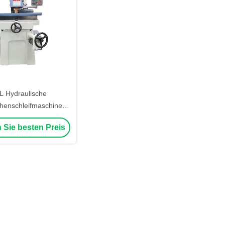
L Hydraulische
henschleifmaschine
he Schleifmaschine in
 Sie besten Preis
Tischgröße