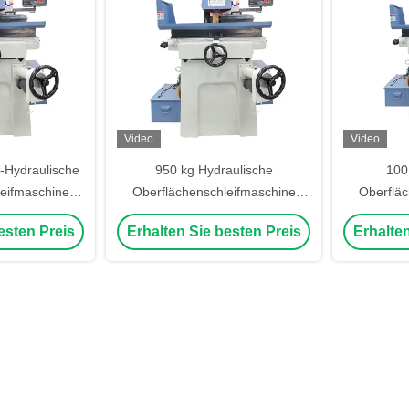
Video
Video
h-Hydraulische
950 kg Hydraulische
100
eifmaschine
Oberflächenschleifmaschine
Oberfläc
 1,5kw
Handbuch Kleine hydraulische
Automatisc
esten Preis
Erhalten Sie besten Preis
Erhalten
*1920mm
Schleifmaschine 40w