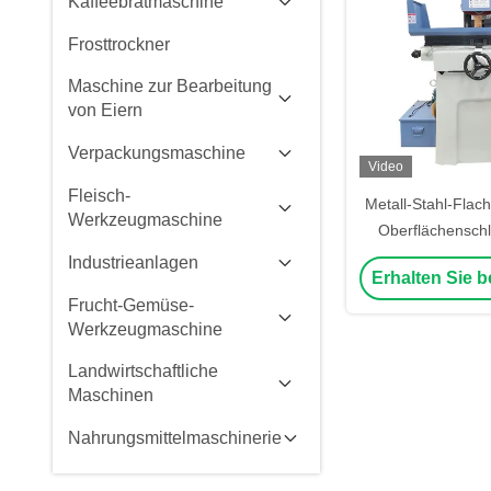
Kaffeebratmaschine
Frosttrockner
Maschine zur Bearbeitung
von Eiern
Verpackungsmaschine
Video
Fleisch-
Metall-Stahl-Flac
Werkzeugmaschine
Oberflächenschl
Präzision
Industrieanlagen
Erhalten Sie b
1680*1250
Frucht-Gemüse-
Werkzeugmaschine
Landwirtschaftliche
Maschinen
Nahrungsmittelmaschinerie