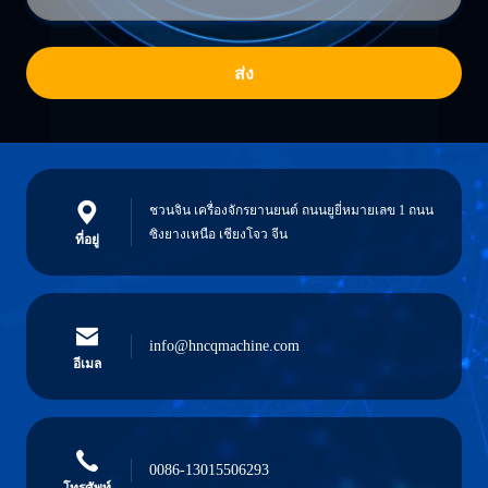
ส่ง
ชวนจิน เครื่องจักรยานยนต์ ถนนยูยี่หมายเลข 1 ถนน
ซิงยางเหนือ เชียงโจว จีน
ที่อยู่
info@hncqmachine.com
อีเมล
0086-13015506293