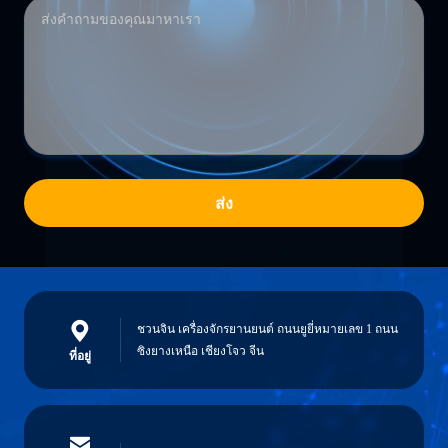
ส่ง
ชวนจิน เครื่องจักรยานยนต์ ถนนยูยี่หมายเลข 1 ถนน
ซิงยางเหนือ เชียงโจว จีน
ที่อยู่