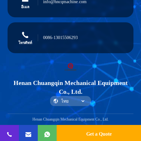
info@hncqmachine.com
อีเมล
0086-13015506293
โทรศัพท์
Henan Chuangqin Mechanical Equipment
Co., Ltd.
Henan Chuangqin Mechanical Equipment Co., Ltd.
Get a Quote