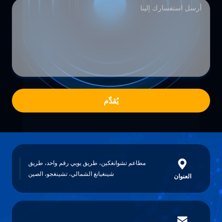
يُقدِّم
مطاعم تشوانغكين، طريق يويي رقم واحد، طريق
شينغيانغ الشمالي، تشينغجو، الصين
العنوان