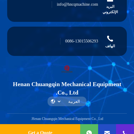
info@hncqmachine.com
البريد
الإلكتروني
0086-13015506293
الهاتف
Henan Chuangqin Mechanical Equipment
Co., Ltd.
Henan Chuangqin Mechanical Equipment Co., Ltd.
Get a Quote