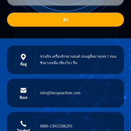
ส่ง
ชวนจิน เครื่องจักรยานยนต์ ถนนยูยี่หมายเลข 1 ถนน
ซิงยางเหนือ เชียงโจว จีน
ที่อยู่
info@hncqmachine.com
อีเมล
0086-13015506293