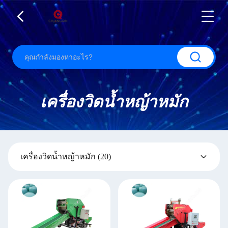
เครื่องวิดน้ำหญ้าหมัก
เครื่องวิดน้ำหญ้าหมัก
(20)