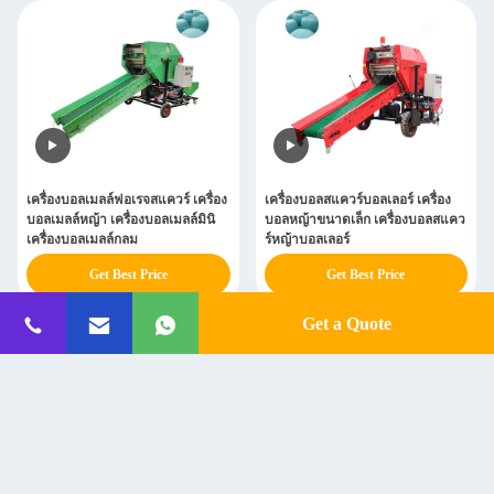
เครื่องบอลเมลล์ฟอเรจสแควร์ เครื่อง
เครื่องบอลสแควร์บอลเลอร์ เครื่อง
บอลเมลล์หญ้า เครื่องบอลเมลล์มินิ
บอลหญ้าขนาดเล็ก เครื่องบอลสแคว
เครื่องบอลเมลล์กลม
ร์หญ้าบอลเลอร์
Get Best Price
Get Best Price
Get a Quote