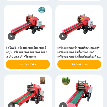
อัตโนมัติเครื่องบอลเลอร์บอลเลอร์
เครื่องบอลเลอร์กลมเครื่องบอลเลอร์
หญ้า เครื่องบอลเลอร์บอลเลอร์บอล
เครื่องบอลเลอร์เครื่องบอลเลอร์
เลอร์บอลเลอร์เครื่องบรรจุ
เครื่องบอลเลอร์เครื่องตัดเครื่องด้วย
เครื่องบอลเลอร์
Get Best Price
Get Best Price