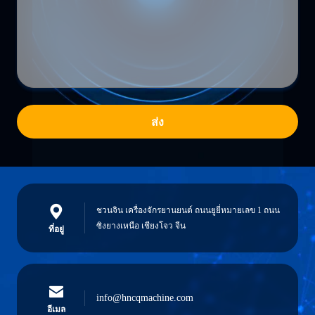
ส่ง
ชวนจิน เครื่องจักรยานยนต์ ถนนยูยี่หมายเลข 1 ถนน
ซิงยางเหนือ เชียงโจว จีน
ที่อยู่
info@hncqmachine.com
อีเมล